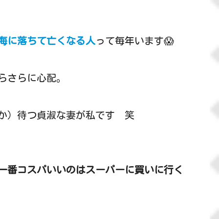
海に落ちて亡くなる人
って毎年います😱
らさらに心配。
か）待つ貞淑な妻が私です 笑
一番コスパいいのはスーパーに買いに行く