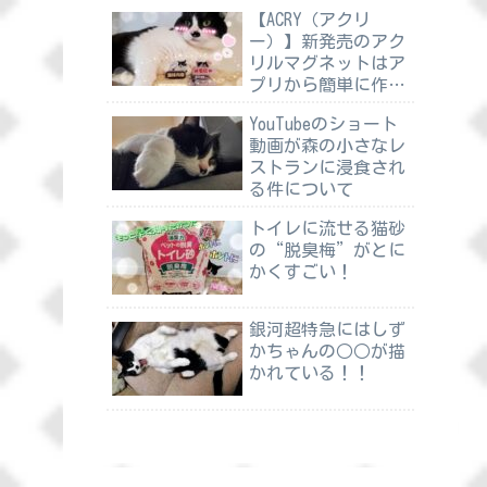
【ACRY（アクリ
ー）】新発売のアク
リルマグネットはア
プリから簡単に作れ
る
YouTubeのショート
動画が森の小さなレ
ストランに浸食され
る件について
トイレに流せる猫砂
の“脱臭梅”がとに
かくすごい！
銀河超特急にはしず
かちゃんの○○が描
かれている！！