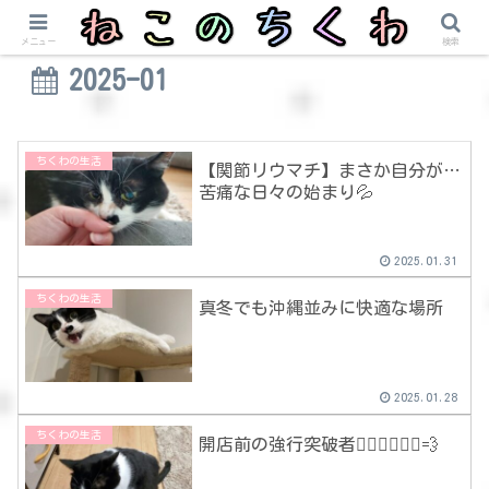
メニュー
検索
2025-01
ちくわの生活
【関節リウマチ】まさか自分が…
苦痛な日々の始まり💦
2025.01.31
ちくわの生活
真冬でも沖縄並みに快適な場所
2025.01.28
ちくわの生活
開店前の強行突破者🏃🏻‍♀️🏃🏻‍♂️💨