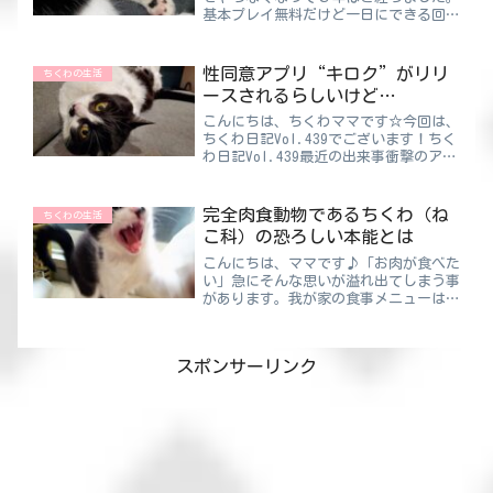
基本プレイ無料だけど一日にできる回数
が限られているみたいなのばかりですよ
ね。期間限定などのイベントも多いで
す！やりだすとそういう所が気になって
性同意アプリ“キロク”がリリ
ちくわの生活
しまい生活に支障をきたすの...
ースされるらしいけど…
こんにちは、ちくわママです☆今回は、
ちくわ日記Vol.439でございます！ちく
わ日記Vol.439最近の出来事衝撃のアプ
リがリリースされるようです。その名
も“キロク”。これ、なんと性同意アプ
リなんです😲性同意？それって一体な
完全肉食動物であるちくわ（ね
ちくわの生活
んのアプリ？って...
こ科）の恐ろしい本能とは
こんにちは、ママです♪「お肉が食べた
い」急にそんな思いが溢れ出てしまう事
があります。我が家の食事メニューはマ
マに一任されているので、理論上は毎日
がお肉でも大丈夫です。すぐに解任され
るかもしれませんが 笑ちくわママ最近
スポンサーリンク
パパがお肉が食べれられな...