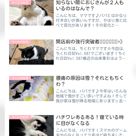
知らない間におじさんが２人も
ちくわの生活
いるのはなんで？
こんにちは、ママです♪パパとはかなり
付き合いが長いんですが、やはり昔と比
べて変化があります！その変化と
は・・・『おじさん化』歳をとるわけで
すから仕方がないことだと思いますけど
ね。ちくわママなぜ“おじさん化”する
開店前の強行突破者🏃🏻‍♀️🏃🏻‍♂️💨
ちくわの生活
のかママなりに考察していきたい...
こんにちは、ちくわママです☆今回は、
ちくわ日記Vol.587でございます！ちく
わ日記Vol.587最近の出来事おはようご
ざいます🥱💤スーパーの朝は早いで
す…。眠すぎる😪毎日オープンに向けて
せっせと準備を始めます✨そして時々見
腰痛の原因は雪？それともちく
かけるお客様の驚...
ちくわの生活
わ？
こんにちは、パパです♪今年はいろんな
地域で雪がすごい多いですよね！そして
我が家は雪が降る地域にあります⛄去年
はコロナで外出が減り、雪が降らなかっ
たゲレンデはすごく大変だったようです
が、今年は十分すぎるほど積もっている
ハチワレあるある！寝ている時
ちくわの生活
そうです。スノーボードが...
に目がなくなる
こんにちは、パパです！スマホのゲーム
をやらなくなって３年ほど経ちました。