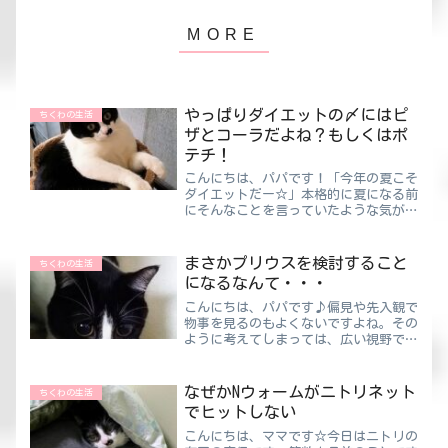
やっぱりダイエットの〆にはピ
ちくわの生活
ザとコーラだよね？もしくはポ
テチ！
こんにちは、パパです！「今年の夏こそ
ダイエットだー☆」本格的に夏になる前
にそんなことを言っていたような気がし
ます。じゃあ実際にダイエットをした
の？答えはもちろん「Yes(^^)/」で
す。特に暑かった今年の夏なんかはダイ
まさかプリウスを検討すること
ちくわの生活
エットをしない人の方が...
になるなんて・・・
こんにちは、パパです♪偏見や先入観で
物事を見るのもよくないですよね。その
ように考えてしまっては、広い視野で物
事を見ることができなくなるからです。
ということで、今日のテーマである車の
話に入ります 笑ちくわパパいろんな車
なぜかNウォームがニトリネット
ちくわの生活
を見て回るだけでも楽しい...
でヒットしない
こんにちは、ママです☆今日はニトリの