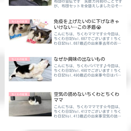
布団の宣伝です 笑数カ月前のことです
が、布団セットを全替えしました😲そ
うしたら、とんでもないことになったん
です。ちくわママ技術の進歩には頭があ
がりませんねぇ買ったのはたぶんNウォ
免疫を上げたいのに下げなきゃ
ちくわの生活
ームです。たぶんていうのは...
いけない…この矛盾😭
こんにちは、ちくわママです☆今回は、
ちくわ日記Vol.687でございます！ちく
わ日記Vol.687最近の出来事去年のお正
月は、お餅をたくさん食べて🍡見事にグ
ーたら寝正月でした😪よく食べて、よ
く寝て、ほとんど動かず…結果、体重は
なぜか興味の出ないもの
ちくわの生活
しっかり増えて...
こんにちは、ちくわパパです♪今回は、
ちくわ日記Vol.490でございます！ちく
わ日記Vol.490最近の出来事今日はパパ
のなぜか興味の出ないもののお話。それ
はズバリ『人形とかぬいぐるみの類』で
す。そういったもの全般に昔から興味が
空気の読めないちくわとちくわ
でません…。...
ちくわの生活
ママ
こんにちは、ちくわママです☆今回は、
ちくわ日記Vol.413でございます！ちく
わ日記Vol.413最近の出来事空気の読め
ないらしい私。よくパパからそう言われ
てしまいます。他の人からはあまり言わ
れたことないから、パパだけがそう思っ