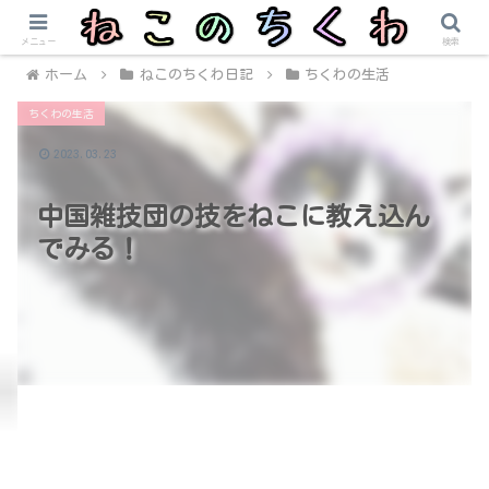
メニュー
検索
ホーム
ねこのちくわ日記
ちくわの生活
ちくわの生活
2023.03.23
中国雑技団の技をねこに教え込ん
でみる！