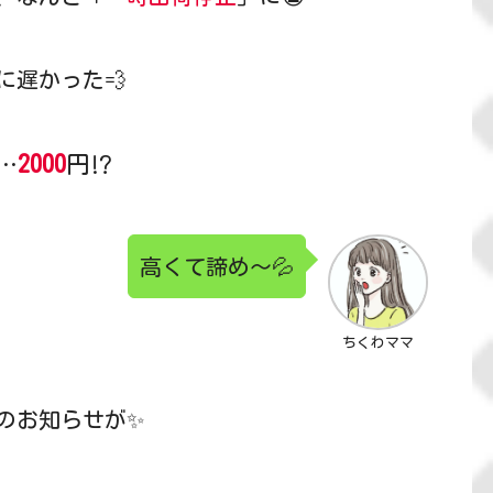
遅かった💨
2000
円
…
⁉
高くて諦め～💦
ちくわママ
のお知らせが✨