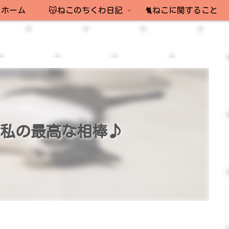
ホーム
😽ねこのちくわ日記
🐈ねこに関すること
な私の最高な相棒♪