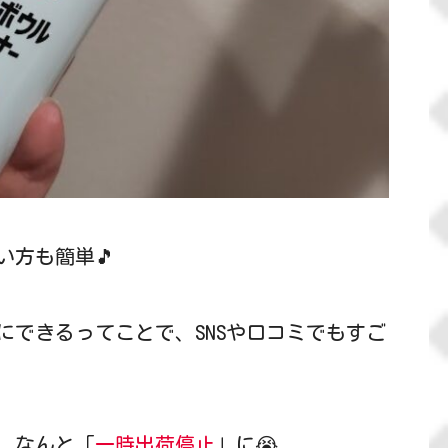
方も簡単🎵
にできるってことで、SNSや口コミでもすご
、なんと「
一時出荷停止
」に😭