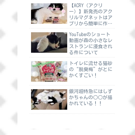
【ACRY（アクリ
ー）】新発売のアク
リルマグネットはア
プリから簡単に作れ
る
YouTubeのショート
動画が森の小さなレ
ストランに浸食され
る件について
トイレに流せる猫砂
の“脱臭梅”がとに
かくすごい！
銀河超特急にはしず
かちゃんの○○が描
かれている！！