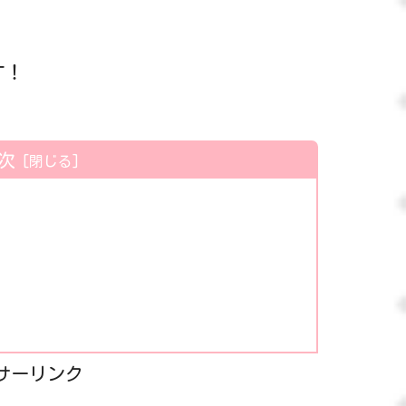
す！
次
サーリンク