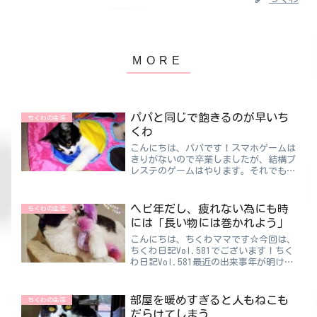
パパと同じで飽きるのが早いち
ちくわの生活
くわ
こんにちは、パパです！スマホゲームは
きりがないので卒業しましたが、結構プ
レステのゲームはやります。それでも年
齢が上がるにつれてあまりやり込まなく
なってきました。ルールを覚えることが
できないこともあったり（笑）今はFPS
ヘビ年だし、疲れない為にも時
ちくわの生活
や〇〇無双みたいな、ど...
には「長い物には巻かれよう」
こんにちは、ちくわママです☆今回は、
ちくわ日記Vol.581でございます！ちく
わ日記Vol.581最近の出来事年が明けま
した🌞おめでとうございます🎍奇跡の９
連休と言われているらしいですが年末年
始どう過ごしてますか？今回は雪も降る
部屋を暖めすぎると人もねこも
ちくわの生活
ことなく年末...
だらけてしまう