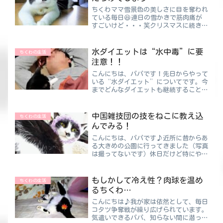
ちくわママ雪景色の美しさに目を奪われ
ている毎日😆連日の雪かきで筋肉痛が
すごいけど・・・笑クリスマスに続き、
年末にも寒波がやってくるそうです。キ
レイな雪景色が見られるのはいいんです
けど、反面雪かきの労力がすごい⛄凍結
水ダイエットは“水中毒”に要
ちくわの生活
した路面も非常に危険なので...
注意！！
こんにちは、パパです！先日からやって
いる“水ダイエット”についてです。今
までどんなダイエットも継続することが
できず途中辞めという残念な結果になっ
てばかりでした。そして今回の水ダイエ
ットなんですが・・・継続中です(^^)/
中国雑技団の技をねこに教え込
ちくわの生活
これは毎日1.5ℓの...
んでみる！
こんにちは、パパです♪近所に昔からあ
る大きめの公園に行ってきました（写真
は撮ってないです）休日だけど特にやる
こともなかったんで 笑子供の頃にでき
て話題になったんですけど、近所だと逆
に行かなかったりしますよね。期待しな
もしかして冷え性？肉球を温め
ちくわの生活
いで行ったんですけど、意...
るちくわ…
こんにちは♪我が家は依然として、毎日
コタツ争奪戦が繰り広げられています。
気遣いできるパパ、知らない間に潜って