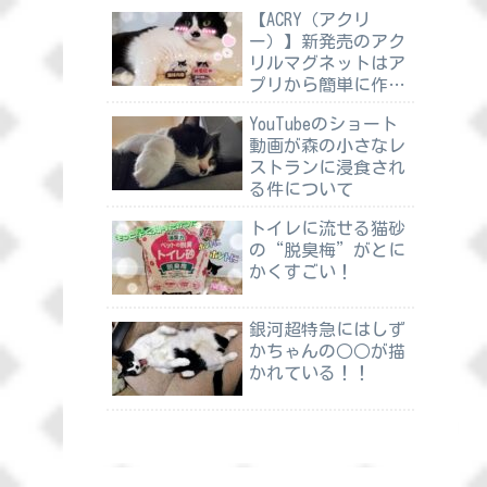
【ACRY（アクリ
ー）】新発売のアク
リルマグネットはア
プリから簡単に作れ
る
YouTubeのショート
動画が森の小さなレ
ストランに浸食され
る件について
トイレに流せる猫砂
の“脱臭梅”がとに
かくすごい！
銀河超特急にはしず
かちゃんの○○が描
かれている！！