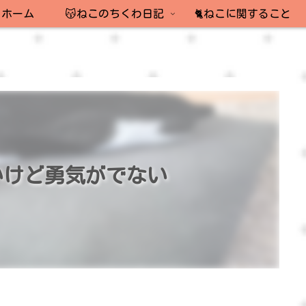
ホーム
😽ねこのちくわ日記
🐈ねこに関すること
いけど勇気がでない