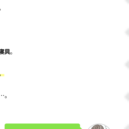
。
寝具
。
。
…。