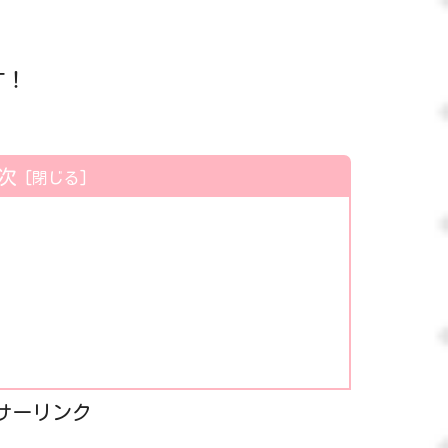
す！
次
サーリンク