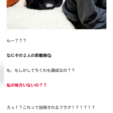
ん～？？？
なにその２人の距離感🤔
も、もしかしてちくわも賛成なの？？
私の味方いないの？？
えっ！？これって説得されるフラグ！？！？！？