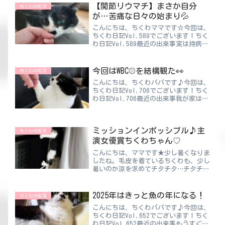
いしく感じています😲でもサンマと違
【関節リウマチ】まさか自分
ちくわの生活
ってアジってなかなか食卓に...
が…苦痛な日々の始まり💦
こんにちは、ちくわママです☆今回は、
ちくわ日記Vol.589でございます！ちく
わ日記Vol.589最近の出来事実は持病も
ちのママ👧喘息と関節リウマチが同時に
発症…治療開始から約５年経ちました。
関節リウマチって知ってます？恥ずかし
今回はWBC⚾を結構観た👀
ちくわの生活
ながら私は一...
こんにちは、ちくわパパです♪今回は、
ちくわ日記Vol.706でございます！ちく
わ日記Vol.706最近の出来事我が家は
Netflixに加入しています！で、今回行
われたワールドベースボールクラシッ
ク、いわゆるWBCはNetflixが独占放送
ミッションインポッシブル♪主
や...
ちくわの生活
演女優賞ちくわちゃん♡
こんにちは、ママです★少し暑くなりま
したね。毛皮を着ているちくわも、少し
暑いのか涼を求めてチタチタ…チタチ
タ…玄関やお風呂で涼んでいる姿をよく
見ます♪ただトイレだけは、開けた瞬間
に狙いすましたかのようにダイブ〜☆う
2025年はきっと魚の年になる！
ちくわの生活
ーん…それだけはやめてほし...
こんにちは、ちくわパパです♪今回は、
ちくわ日記Vol.652でございます！ちく
わ日記Vol.652最近の出来事もうすぐや