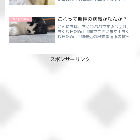
ってくる食欲の秋🍂諸説あるみたいです
が、さまざまな食材が旬を迎えることか
らそう言われるようになったとのこと。
これって新種の病気かなんか？
代表的な秋の...
ちくわの生活
こんにちは、ちくわパパです♪今回は、
ちくわ日記Vol.666でございます！ちく
わ日記Vol.666最近の出来事睡眠の質が
下がってしまうと日中の生活の質まで下
がってしまいますよね。とても大事な睡
眠の質ですが、多くの人が悩まされてい
る１つが“夜...
スポンサーリンク