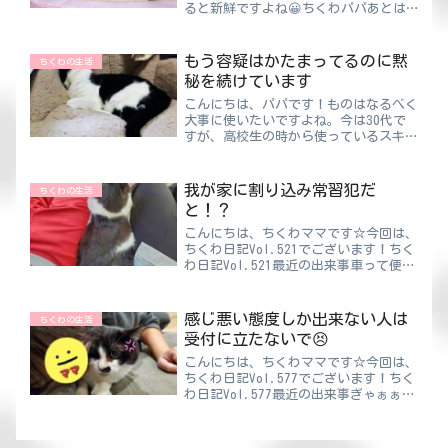
ると新鮮ですよね😀ちくわパパあとは
机を意識高い風にカスタマイズするの
み！笑あくまで風ですけどね・・・これ
からの予定・読まないけど難しい本を置
もう容疑はかたまってるのに黙
ちくわの生活
いて本棚を作る・パソコンのケ...
秘を続けています
こんにちは、パパです！ものはなるべく
大事に使いたいですよね。今は30代で
すが、高校生の時から使っているスキば
さみと眉毛を整えるセットがいまだ現役
😤服も10年以上着てるものもあるし物
持ちの良さにはいつも驚かれます！！ち
我が家に割り込み常習犯だ
ちくわの生活
くわパパ特に大事に使って...
と！？
こんにちは、ちくわママです☆今回は、
ちくわ日記Vol.521でございます！ちく
わ日記Vol.521最近の出来事車って便利
ですよね♪我が家は通勤や買い物など毎
日車を使っています。というか、使わな
いといけないくらい田舎だからなんです
感じ悪い態度しか出来ない人は
ちくわの生活
けどね…😱そ...
受付に立たないで😣
こんにちは、ちくわママです☆今回は、
ちくわ日記Vol.577でございます！ちく
わ日記Vol.577最近の出来事ぎゃぁぁぁ
❗❗インフルエンザになってしまった🤒パ
パがフラグ立てるから…。予防接種した
とはいえツライ💦病院へ行く前に電話を