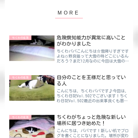
危険察知能力が異常に高いこと
ちくわの生活
がわかりました
ちくわパパこんにちは☆雪降りすぎです
よね⛄野良猫って大雪の時どこにいるん
だろう？まだ12月なのに今回は大雪の
地域も多いですよね。私たちの住んでい
る地域は田舎なので、雪かきが必要で
す。雪が降らない地域の方はわからない
自分のことを王様だと思ってい
ちくわの生活
かもしれませんが、道路に積...
る人
こんにちは、ちくわパパです♪今回は、
ちくわ日記Vol.502でございます！ちく
わ日記Vol.502最近の出来事良くも悪く
も人は人からの影響を受けてしまいます
よね。「やればできる子だから…」親が
小さい子どもに言ってはいけない言葉だ
ちくわがちょっと危険な新しい
ちくわの生活
と個人的には...
場所に居つき始めた！
こんにちは、パパです！新しい机でブロ
グを書くことになりました。場所が変わ