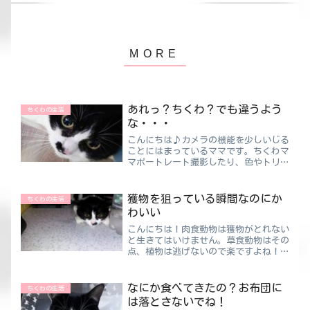
あれっ？ちくわ？でも違うよう
ちくわの生活
な・・・
こんにちは♪カメラの機能を少しいじる
ことにはまっているママです。ちくわマ
マポートレート撮影したり、色やトリミ
ングなどいろいろ試しています。ただし
専門用語がたくさん出てくるとよくわか
らなくなりますけど😅そんなカメラ機
獲物を狙っている瞬間なのにか
ちくわの生活
能ですが、最近“反転”を覚...
わいい
こんにちは！肉食動物は獲物がとれない
と生きてはいけません。草食動物はその
点、植物は逃げないので楽ですよね！た
だ、気を付けないと肉食動物に襲われて
しまいます😲肉食動物は草食動物がそ
の植物を食べにくることがわかっている
なにか食べてきたの？お布団に
ちくわの生活
からです。うーん、自然はう...
は落とさないでね！