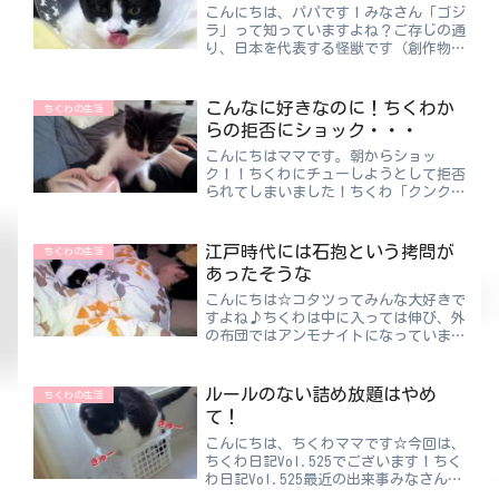
こんにちは、パパです！みなさん「ゴジ
ラ」って知っていますよね？ご存じの通
り、日本を代表する怪獣です（創作物）
このゴジラの身長って当初は50ｍだっ
たそうなんですが…作品ごとに徐々に伸
びて、今はなんと100ｍの設定に変わっ
こんなに好きなのに！ちくわか
ちくわの生活
ているらしいのです！！...
らの拒否にショック・・・
こんにちはママです。朝からショッ
ク！！ちくわにチューしようとして拒否
られてしまいました！ちくわ「クンク
ン...ママの匂いだ」ママ「あら♡可愛
い♡チュー」ちくわ「テイ！そーいうん
じゃにゃい！」こんな感じの寸劇をほぼ
江戸時代には石抱という拷問が
ちくわの生活
毎日やってます（笑）飽きもせ...
あったそうな
こんにちは☆コタツってみんな大好きで
すよね♪ちくわは中に入っては伸び、外
の布団ではアンモナイトになっていま
す。ちくわがコタツの中に入っていると
面積が広がるので（伸びるから）パパ・
ママ・ちくわで争奪戦ですわ😲わざわ
ルールのない詰め放題はやめ
ちくわの生活
ざ大きいの買うのもなあ・・・...
て！
こんにちは、ちくわママです☆今回は、
ちくわ日記Vol.525でございます！ちく
わ日記Vol.525最近の出来事みなさんは
詰め放題って好きですか？私は好きです