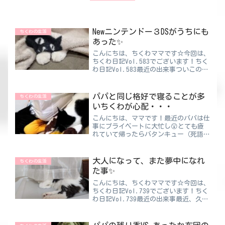
Newニンテンドー３DSがうちにも
ちくわの生活
あった✨
こんにちは、ちくわママです☆今回は、
ちくわ日記Vol.583でございます！ちく
わ日記Vol.583最近の出来事ついこの
間、某店舗の窓にNewニンテンドー３DS
LLの買取価格が２万と書いてあり驚き
ました😲❗今更そんな高く買い取ってく
パパと同じ格好で寝ることが多
ちくわの生活
れるの？...
いちくわが心配・・・
こんにちは、ママです！最近のパパは仕
事にプライベートに大忙し😲とても疲
れていて帰ったらバタンキュー（死語）
することがとても多いんです。ちくわマ
マまさに体力の限界って感じです😅体
壊さないように気をつけてね！朝も食べ
大人になって、また夢中になれ
ちくわの生活
ないし昼も抜くことも多い、そ...
た事✨
こんにちは、ちくわママです☆今回は、
ちくわ日記Vol.739でございます！ちく
わ日記Vol.739最近の出来事最近、久し
ぶりに絵を描く楽しさを思い出しました
🤗きっかけは図書館📚何気なくイラス
トの本を借りてみたんです。学生の頃