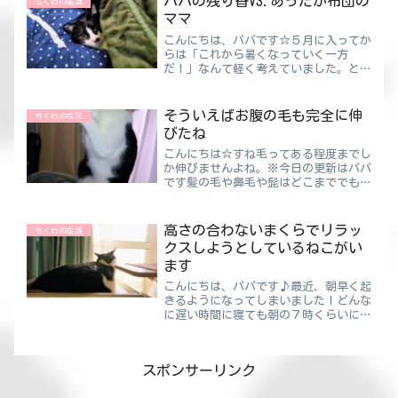
パパの残り香VS.あったか布団の
ちくわの生活
は、授業中に好き...
ママ
こんにちは、パパです☆５月に入ってか
らは「これから暑くなっていく一方
だ！」なんて軽く考えていました。とこ
ろが、昼間は半そででもいいけど、夜に
なると暑いのやら寒いのやらよくわかり
ません。ニュースでは「季節外れの雪
そういえばお腹の毛も完全に伸
ちくわの生活
か！？」なんて騒がれてたりと、...
びたね
こんにちは☆すね毛ってある程度までし
か伸びませんよね。※今日の更新はパパ
です髪の毛や鼻毛や髭はどこまででも伸
びそうな気はしますが・・・すね毛とは
何が違うんだろうか🙄あっ！わき毛もあ
る程度までしか伸びてませんよね！※今
高さの合わないまくらでリラッ
ちくわの生活
日の更新は・・・そういえ...
クスしようとしているねこがい
ます
こんにちは、パパです♪最近、朝早く起
きるようになってしまいました！どんな
に遅い時間に寝ても朝の７時くらいには
目が覚めてしまいます。ちくわパパもし
かして老化現象！？歳をとると朝が早く
なるって昔から言われていますけどこん
スポンサーリンク
な感じなのかな😅老化現象...