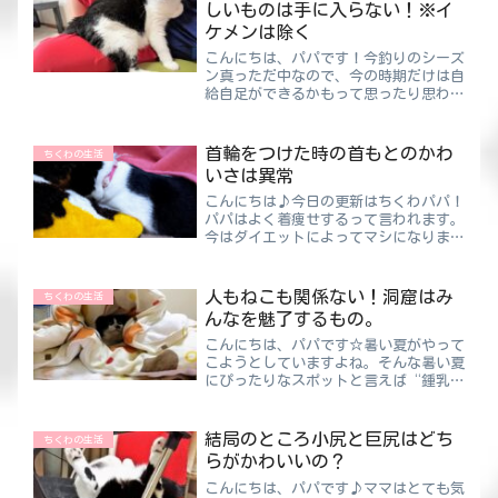
しいものは手に入らない！※イ
ケメンは除く
こんにちは、パパです！今釣りのシーズ
ン真っただ中なので、今の時期だけは自
給自足ができるかもって思ったり思わな
かったり。とはいえ、釣ろうとしてるの
も実際に釣れるのもイカだけなんですけ
どね・・・アジも釣っていた時期はある
首輪をつけた時の首もとのかわ
ちくわの生活
んですが、もうやめてしま...
いさは異常
こんにちは♪今日の更新はちくわパパ！
パパはよく着痩せするって言われます。
今はダイエットによってマシになりまし
たけど、一時期は結構すごかった💦でも
服を着るとそう見えないらしく、脱いだ
時やお腹を触られた時は驚かれます。そ
人もねこも関係ない！洞窟はみ
ちくわの生活
して今日はちくわの着痩せ...
んなを魅了するもの。
こんにちは、パパです☆暑い夏がやって
こようとしていますよね。そんな暑い夏
にぴったりなスポットと言えば“鍾乳洞
しょうにゅうどう”です！８月の一番暑
い時期でも洞窟の中は半袖では寒いくら
い🥶ちくわパパ洞窟ってワードは冒険心
結局のところ小尻と巨尻はどち
ちくわの生活
がくすぐられます。男だけ...
らがかわいいの？
こんにちは、パパです♪ママはとても気