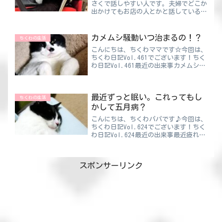
さくで話しやすい人です。夫婦でどこか
出かけてもお店の人とかと話しているの
は基本的に全部ママ。仕事中なのにお客
さんともすぐに仲良くなり、毎日常連さ
んと世間話をしているそうです（サボり
カメムシ騒動いつ治まるの！？
ちくわの生活
では？）ちくわパパパパは...
こんにちは、ちくわママです☆今回は、
ちくわ日記Vol.461でございます！ちく
わ日記Vol.461最近の出来事カメムシ大
量発生のニュースが連日聞こえてきます
😨怖すぎだし、実際に多いし、昼間ブ
ンブン飛び回りすぎ！なんでいつの間に
最近ずっと眠い。これってもし
室内に侵入して...
ちくわの生活
かして五月病？
こんにちは、ちくわパパです♪今回は、
ちくわ日記Vol.624でございます！ちく
わ日記Vol.624最近の出来事最近疲れが
抜けてないのか、いつも睡魔に襲われて
ます💤これまで生きてきて仕事中に眠く
なることってあんまりなかったんですけ
スポンサーリンク
ど、最近ふと...