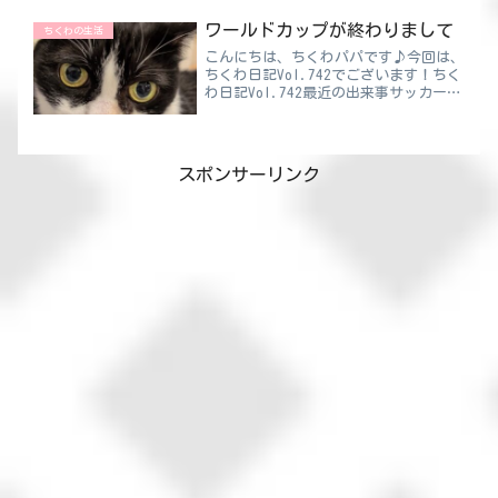
ママ一体どうしたらいいのやら・・・で
もそんなに悪いことなのかな😥そのあ
ワールドカップが終わりまして
ちくわの生活
ることとは『お菓子の備蓄』の...
こんにちは、ちくわパパです♪今回は、
ちくわ日記Vol.742でございます！ちく
わ日記Vol.742最近の出来事サッカーワ
ールドカップが終わりました⚽優勝はス
ペイン🎊なんでも２年間負けなしだそう
で。今大会も１失点のみという堅守であ
りながら、伝...
スポンサーリンク