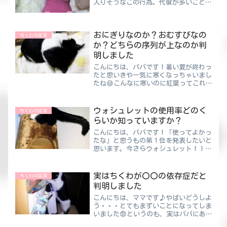
入りそうなこの行為。代償が多いことで
も有名です😅起きた後、半端ない身体
の怠さが襲ってきますよね…お風呂上が
りなどに髪を乾かさないで寝ると75％
おにぎりなのか？おむすびなの
の確率で風邪をひきます😫コ...
ちくわの生活
か？どちらの序列が上なのか判
明しました
こんにちは、パパです！暑い夏が終わっ
たと思いきや一気に寒くなっちゃいまし
たね😅こんなに寒いのに紅葉ってこれ
から来るんですか？もしかして今年は秋
がやってないんですかね～ということだ
からピクニックをするのは今しかないん
ウォシュレットの使用率どのく
ちくわの生活
です！！そしてピクニックと...
らいか知っていますか？
こんにちは、パパです！「使ってよかっ
たな」と思うもの第１位を発表したいと
思います。今さらウォシュレット！！も
ちろん存在自体は知っていました。でも
使ったこともなければ、使おうと思った
こともなかったのです。使い方がわから
実はちくわが〇〇の依存症だと
ちくわの生活
ないから？う〇ち💩付いて...
判明しました
こんにちは、ママです♪やばいどうしよ
う・・・とてもまずいことになってしま
いました😨というのも、実はパパにあ
ることがバレてしまったんです。ちくわ