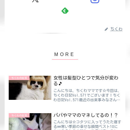
ちくわ
女性は髪型ひとつで気分が変わ
ちくわの生活
る🎵
こんにちは、ちくわママです☆今回は、
ちくわ日記Vol.571でございます！ちく
わ日記Vol.571最近の出来事みなさん
は、どれくらいの頻度で美容室に行って
ますか？私はめったに行きません💦行こ
うと思ったら行けるんですが…何かお金
パパやママのマネしてるの！？
ちくわの生活
がもったいなく...
こんにちは☆コタツに入ってうたた寝す
る💤寒い季節の幸せな瞬間ベスト10に