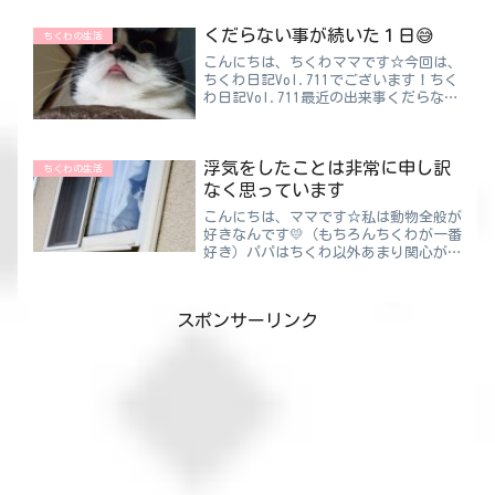
解消に困らないんですが、無趣味のママ
はどうだろう😅ちくわパパ急に趣味を
くだらない事が続いた１日😅
ちくわの生活
作れって言われても無理です...
こんにちは、ちくわママです☆今回は、
ちくわ日記Vol.711でございます！ちく
わ日記Vol.711最近の出来事くだらない
事ばっかりかもしれないけど最近、“ち
ょっと気になること”が重なった日があ
りました😅まずひとつは……白髪問題💦
浮気をしたことは非常に申し訳
ちくわママ本...
ちくわの生活
なく思っています
こんにちは、ママです☆私は動物全般が
好きなんです💛（もちろんちくわが一番
好き）パパはちくわ以外あまり関心がな
いみたいだけど・・・しかも犬が苦手ら
しい。理由が“顔をなめてくるから”だ
って 笑変なところで潔癖症なんですよ
スポンサーリンク
ね～ちくわママ子供の時か...