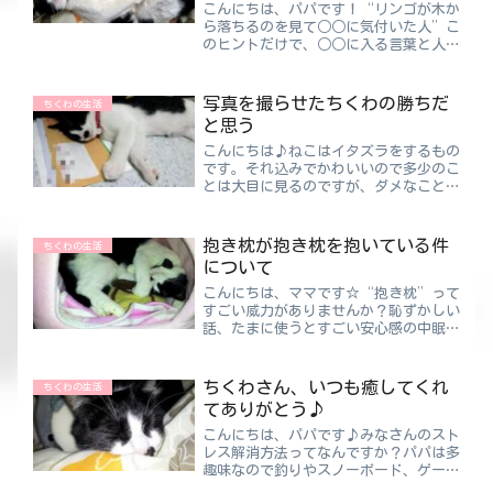
こんにちは、パパです！“リンゴが木か
ら落ちるのを見て○○に気付いた人”こ
のヒントだけで、○○に入る言葉と人物
わかりますか？？勘のいい人ならすぐに
気がつきますよね😆ちくわパパママは
推理ものとかなぞなぞとか好きだけどパ
写真を撮らせたちくわの勝ちだ
ちくわの生活
パはあんまり好きじゃない。...
と思う
こんにちは♪ねこはイタズラをするもの
です。それ込みでかわいいので多少のこ
とは大目に見るのですが、ダメなことは
ダメですよね😠でもそのイタズラをし
た時の写真をおさめておきたいのも本
音・・・どうやら、今回はちくわとの駆
抱き枕が抱き枕を抱いている件
ちくわの生活
け引きが始まるようです😺写真...
について
こんにちは、ママです☆“抱き枕”って
すごい威力がありませんか？恥ずかしい
話、たまに使うとすごい安心感の中眠る
ことができます😅ちくわママ大人にな
ってもたまに使ってしまう抱き枕。あの
安心感と気持ちの良さはなんなの😆ち
ちくわさん、いつも癒してくれ
ちくわの生活
ょっと調べたらいろんなメカニ...
てありがとう♪
こんにちは、パパです♪みなさんのスト
レス解消方法ってなんですか？パパは多
趣味なので釣りやスノーボード、ゲーム
にマンガにといろいろあるのでストレス