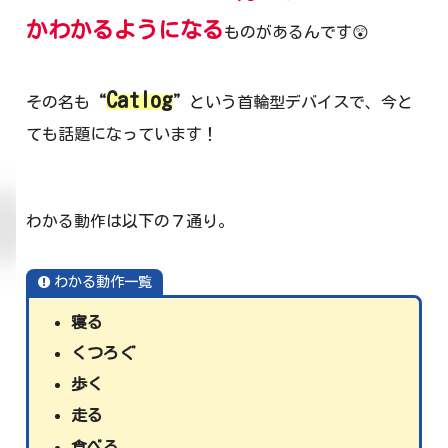
かわかるようになる
ものがあるんです😲
Catlog
その名も
“
”
という首輪型デバイスで、今と
ても話題になっています！
わかる動作は以下の７通り。
わかる動作一覧
寝る
くつろぐ
歩く
走る
食べる