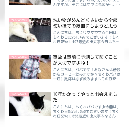
ニであった話です。ATMが使いたかった
んですが、そこにはすでに先客が…。後
ろに並んだんですが、先客はおばあちゃ
んでした。嫌な予感・・・ちくわママ長
期戦を覚悟しました😅このおばあちゃ
洗い物がめんどくさいから全部
ちくわの生活
んはけっこう高齢で、予想...
使い捨ての紙皿にしようと思う
こんにちは、ちくわママです☆今回は、
ちくわ日記Vol.497でございます！ちく
わ日記Vol.497最近の出来事今日はちょ
っと愚痴ですね。世の中の家事をしてる
人なら一度は感じたことがあると思いま
す…。“食後の皿洗いで汚れが落ちな
事故は事前に予測して防ぐこと
ちくわの生活
い”これ絶対に...
が大切ですよね！
こんにちは、パパです！みなさんは普段
からコーヒー飲みますか？ちくわパパは
一日に数杯は必ず飲みます☕この日記を
書いている今も傍らに置いてあるんです
よ♪豆から挽く本格派、インスタントで
お手軽派とありますが、パパは断然お手
10年かかってやっと出会えまし
ちくわの生活
軽派です。豆から挽くと酸...
た
こんにちは、ちくわパパです♪今回は、
ちくわ日記Vol.656でございます！ちく
わ日記Vol.656最近の出来事みなさん、
中学生の頃を思い出してください。好き
な人がいたりいなかったりしてたと思い