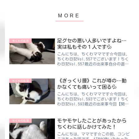
足グセの悪い人多いですよね…
ちくわの生活
実は私もその１人です💦
こんにちは、ちくわママです☆今回は、
ちくわ日記Vol.557でございます！ちく
わ日記Vol.557最近の出来事自分の直し
たい癖ってありますか？「無くて七癖」
人には多かれ少なかれ癖が必ずあるとい
う意味なんですが気付いてる癖もあれば
《ぎっくり腰》これが噂の…動
ちくわの生活
無意識にして...
かなくても痛いって困る💦
こんにちは、ちくわママです☆今回は、
ちくわ日記Vol.593でございます！ちく
わ日記Vol.593最近の出来事今回【関節
リウマチ】のお話は一休み🤗なんとぎっ
くり腰になってしましました💦原因なん
だったんだろう…その日はリビングで寝
モヤモヤしたことがあったから
ちくわの生活
落ちしていま...
ちくわに話しかけてみた！
こんにちは、ママです☆この前、コンビ