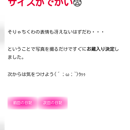
サイズがでかい
😨
そりゃちくわの表情も冴えないはずだわ・・・
ということで写真を撮るだけですぐに
お蔵入り決定
し
ました。
次からは気をつけよう(´；ω；`)ｳｩｩ
前回の日記
次回の日記