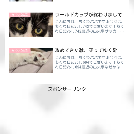
パ正確にはパパじゃなくてちくわが知っ
ていたんだけどね！なぜ天気予報も見て
ないのにわかったと思いますか？ねこの
ワールドカップが終わりまして
知られざる秘密に迫ってみ...
ちくわの生活
こんにちは、ちくわパパです♪今回は、
ちくわ日記Vol.742でございます！ちく
わ日記Vol.742最近の出来事サッカーワ
ールドカップが終わりました⚽優勝はス
ペイン🎊なんでも２年間負けなしだそう
で。今大会も１失点のみという堅守であ
攻めてきた靴、守ってゆく靴
りながら、伝...
ちくわの生活
こんにちは、ちくわパパです♪今回は、
ちくわ日記Vol.694でございます！ちく
わ日記Vol.694最近の出来事なぜかは分
からないけど、突然「原始時代って裸足
だよなぁ」ってふと思ったんですよね。
だって、現代人はその辺裸足で歩いてい
たら秒でケガ...
スポンサーリンク