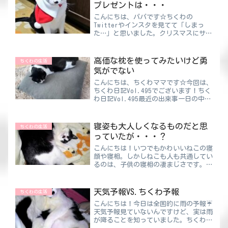
プレゼントは・・・
こんにちは、パパです☆ちくわの
Twitterやインスタを見てて「しまっ
た…」と思いました。クリスマスにサン
タコスさせるのを忘れていたからです
😲どこもかしこもサンタクロースだら
けだったから、ちくわにコスさせてなく
高価な枕を使ってみたいけど勇
ちくわの生活
て「逆に目立ってるんじゃ！？」...
気がでない
こんにちは、ちくわママです☆今回は、
ちくわ日記Vol.495でございます！ちく
わ日記Vol.495最近の出来事一日の中で
大きな時間を占めているもの。それ
は“睡眠”です！そして質の高い睡眠を
するために必要な寝具。特に枕はかなり
寝姿も大人しくなるものだと思
ちくわの生活
重要ではないでし...
っていたが・・・？
こんにちは！いつでもかわいいねこの寝
顔や寝相。しかしねこも人も共通してい
るのは、子供の寝相の凄まじさです。大
人になるにつれておさまってくるもので
すが・・・朝起きたら反対向いていたな
んてことは大人になってからはありませ
天気予報VS.ちくわ予報
ちくわの生活
ん。お酒で記憶がないこと...
こんにちは！今日は全国的に雨の予報☔
天気予報見ていないんですけど、実は雨
が降ることを知っていました。ちくわパ