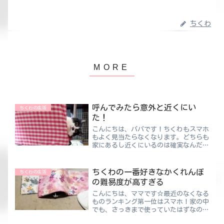
ちくわ
呼んでみたら意外と近くにい
ちくわの生活
た！
こんにちは、パパです！ちくわもスマホ
もよく見当たらなくなります。どちらも
家にあるし近くにいるのは確実なんだけ
ど・・・ちくわパパ一人の時にはスマホ
を鳴らせないから見つからないですよね
スマホなんかはいつそこに置いた？って
ちくわの一番好きなかくれんぼ
ちくわの生活
ことがほとんどです。特に...
の難易度が高すぎる
こんにちは、ママです☆最近のなくなる
ものランキング第一位はスマホ！家の中
でも、さっきまで使っていたはずなのに
見当たらない・・・外にいても、さっき