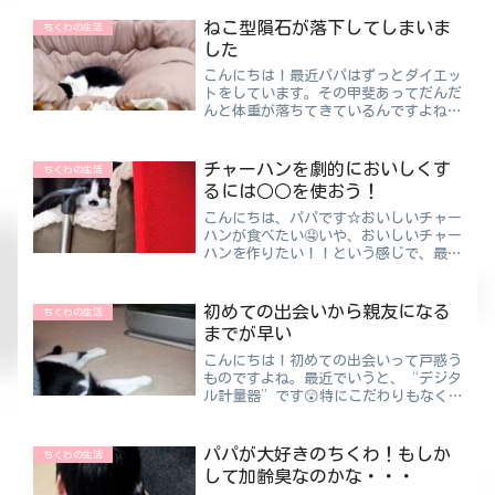
まで使ってカバンに入れたはずなのにな
い・・・こんなことがありすぎて困りま
ねこ型隕石が落下してしまいま
ちくわの生活
す😥ちくわママパパがいた...
した
こんにちは！最近パパはずっとダイエッ
トをしています。その甲斐あってだんだ
んと体重が落ちてきているんですよね
😃でも全盛期よりはまだまだ重たいの
で、ダイエットは継続しないといけませ
ん。いろいろ食べ物がおいしい時期です
チャーハンを劇的においしくす
ちくわの生活
がガマンの毎日ですよ😥ねこ型...
るには○○を使おう！
こんにちは、パパです☆おいしいチャー
ハンが食べたい🤤いや、おいしいチャー
ハンを作りたい！！という感じで、最近
はチャーハンのことしか頭にありませ
ん 笑ちくわパパお店の味が出せるよう
になるまでこだわりたい！！おいしいチ
初めての出会いから親友になる
ちくわの生活
ャーハンといえば、パラパラ...
までが早い
こんにちは！初めての出会いって戸惑う
ものですよね。最近でいうと、“デジタ
ル計量器”です😲特にこだわりもなく
アナログでも別によかったんですけど、
デジタル表示のほうが見やすいかなくら
いで買ってみたんです。何とびっく
パパが大好きのちくわ！もしか
ちくわの生活
り、“０表示”が超便利ではあり...
して加齢臭なのかな・・・