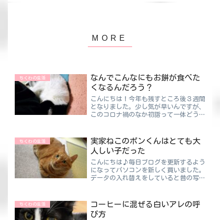
なんでこんなにもお餅が食べた
ちくわの生活
くなるんだろう？
こんにちは！今年も残すところ後３週間
となりました。少し気が早いんですが、
このコロナ禍のなか初詣って一体どうな
るんでしょうね😲今年は初詣に行って
いないのですが、やっていなかったかや
ってても控えめにされていたと記憶して
実家ねこのポンくんはとても大
ちくわの生活
います。今回もしやっていた...
人しい子だった
こんにちは♪毎日ブログを更新するよう
になってパソコンを新しく買いました。
データの入れ替えをしていると昔の写真
を振り返りますよね！ちくわパパとママ
の懐かしい写真がでてきました😍思い
出される記憶・・・いろんな所に行った
コーヒーに混ぜる白いアレの呼
ちくわの生活
なぁ😀また旅行行きたいけど...
び方