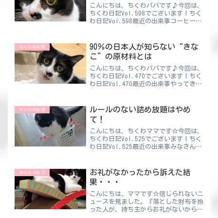
こんにちは、ちくわパパです♪今回は、
ちくわ日記Vol.598でございます！ちく
わ日記Vol.598最近の出来事コーヒーに
入れる白いアレ。地域によって呼び方が
様々だそうです。関東ではミルク、関西
ではフレッシュ、あとクリープと呼ぶ地
90％の日本人が知らない“きな
ちくわの生活
域もあるとか...
こ”の原材料とは
こんにちは、ちくわパパです♪今回は、
ちくわ日記Vol.470でございます！ちく
わ日記Vol.470最近の出来事やってきま
したね年末が！年末の次は年始です。当
たり前ですが 笑ということで、年末に
も関わらずお餅を食べ始めているとい
ルールのない詰め放題はやめ
ちくわの生活
う、時代を先取...
て！
こんにちは、ちくわママです☆今回は、
ちくわ日記Vol.525でございます！ちく
わ日記Vol.525最近の出来事みなさんは
詰め放題って好きですか？私は好きです
🥰中には得なのか損なのか分からないよ
うな物もありますが“詰め放題”ってワ
お礼がなかったから訴えた結
ちくわの生活
ードだけで何...
果・・・
こんにちは、ママです☆信じられないニ
ュースを見ました。『落とした財布を拾
った人が、持ち主からお礼がないから訴
えた』一体どういうこと？？って、なり