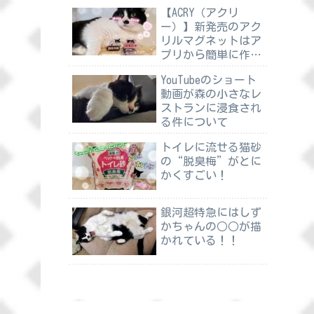
【ACRY（アクリ
ー）】新発売のアク
リルマグネットはア
プリから簡単に作れ
る
YouTubeのショート
動画が森の小さなレ
ストランに浸食され
る件について
トイレに流せる猫砂
の“脱臭梅”がとに
かくすごい！
銀河超特急にはしず
かちゃんの○○が描
かれている！！