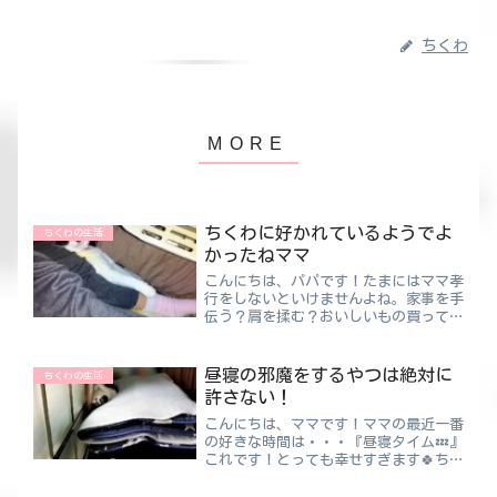
ちくわ
ちくわに好かれているようでよ
ちくわの生活
かったねママ
こんにちは、パパです！たまにはママ孝
行をしないといけませんよね。家事を手
伝う？肩を揉む？おいしいもの買って帰
る？一体なにがいいんでしょうか🙄ちく
わパパあっ！お菓子が好きだから今度買
って帰ろう！！ふざけたお菓子買いたい
昼寝の邪魔をするやつは絶対に
ちくわの生活
けど我慢してカントリーマ...
許さない！
こんにちは、ママです！ママの最近一番
の好きな時間は・・・『昼寝タイム💤』
これです！とっても幸せすぎます🍀ちく
わママ寝すぎると地獄だけどね・・・夜
に寝る時よりも圧倒的に幸せな昼寝タイ