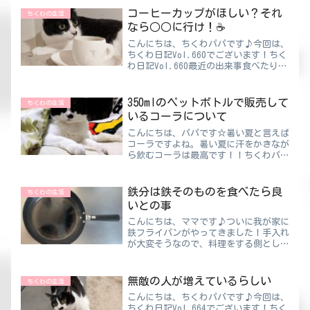
ム💛平日の昼から飲むビールと同じ感覚
コーヒーカップがほしい？それ
ちくわの生活
なのかも（アルコール飲め...
なら○○に行け！☕
こんにちは、ちくわパパです♪今回は、
ちくわ日記Vol.660でございます！ちく
わ日記Vol.660最近の出来事食べたり飲
んだりする時においしく感じるのは味だ
けじゃありません。盛る（淹れる）器も
大切だと思っています。ちなみにママは
350mlのペットボトルで販売して
ちくわの生活
そこのところ...
いるコーラについて
こんにちは、パパです☆暑い夏と言えば
コーラですよね。暑い夏に汗をかきなが
ら飲むコーラは最高です！！ちくわパパ
みんな大好きコカ・コーラ😀ピザやハ
ンバーガーとの相性が最高！！そんな大
好きなコーラですが、開けたばっかりっ
鉄分は鉄そのものを食べたら良
ちくわの生活
て炭酸がきつくてグビグビい...
いとの事
こんにちは、ママです♪ついに我が家に
鉄フライパンがやってきました！手入れ
が大変そうなので、料理をする側として
は大反対だったんですけどね😅夫婦喧
嘩の落とし所としては、“ニトリの
1,500円の鉄フライパンを使ってみ
無敵の人が増えているらしい
ちくわの生活
る”というもの。これが噂の鉄の...
こんにちは、ちくわパパです♪今回は、
ちくわ日記Vol.664でございます！ちく