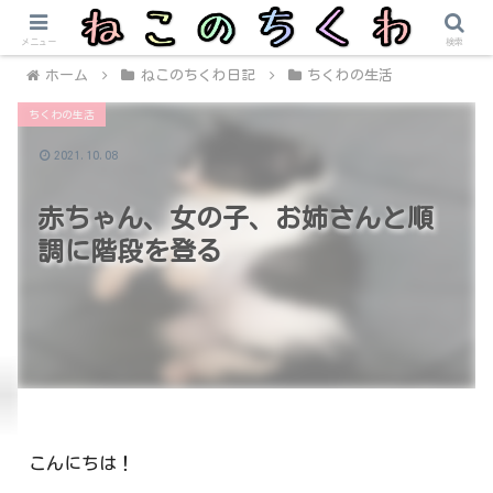
メニュー
検索
ホーム
ねこのちくわ日記
ちくわの生活
ちくわの生活
2021.10.08
赤ちゃん、女の子、お姉さんと順
調に階段を登る
こんにちは！