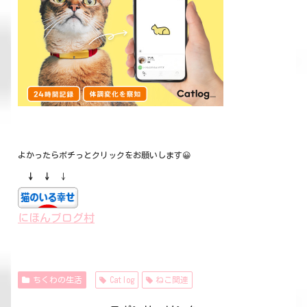
よかったらポチっとクリックをお願いします😀
↓ ↓
↓
にほんブログ村
ちくわの生活
Catlog
ねこ関連