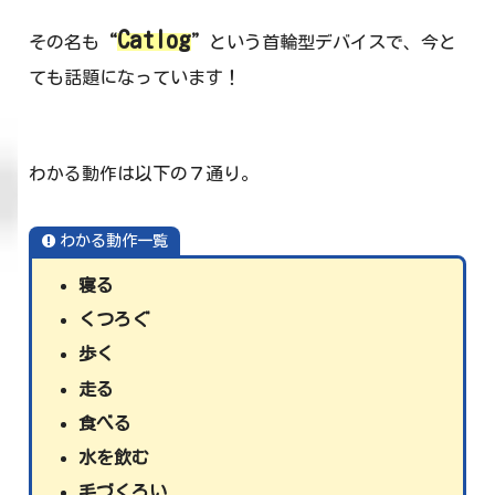
Catlog
その名も
“
”
という首輪型デバイスで、今と
ても話題になっています！
わかる動作は以下の７通り。
わかる動作一覧
寝る
くつろぐ
歩く
走る
食べる
水を飲む
毛づくろい