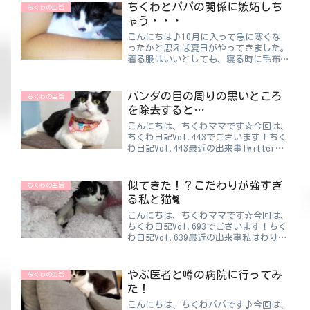
思います！時期がちょっと早い気もしま
ちくわとパパの関係に嫉妬しち
ちくわの生活
したけど、“...
ゃう・・・
こんにちは♪10月に入って急に寒くな
ったかと思えば夏日がやってきました。
着る服はいいとしても、寝る時に毛布を
使うべきか迷いますね😥暑くて汗かき
たくないし、寒くて夜中に起こされたく
ない・・・せめて風邪をひかないように
パンダの目の周りの黒いところ
ちくわの生活
するのが精一杯です😣😣😣ち...
を除去すると…
こんにちは、ちくわママです☆今回は、
ちくわ日記Vol.443でございます！ちく
わ日記Vol.443最近の出来事Twitterで
おもしろ投稿を探すのが今のマイブーム
です。（マイブームっていう言い方が久
しぶりｗ）もうTwitterじゃなくてX
似てきた！？こだわりが強すぎ
ちくわの生活
か...
る私と猫🐈
こんにちは、ちくわママです☆今回は、
ちくわ日記Vol.693でございます！ちく
わ日記Vol.639最近の出来事私はわりと
こだわりが強い💥全部に対してじゃな
い。むしろ、どうでもいいことの方が多
いかもしれない💦でも「これはこれじゃ
やぶ医者と噂の病院に行ってみ
ちくわの生活
ないとダメ」と...
た！
こんにちは、ちくわパパです♪今回は、