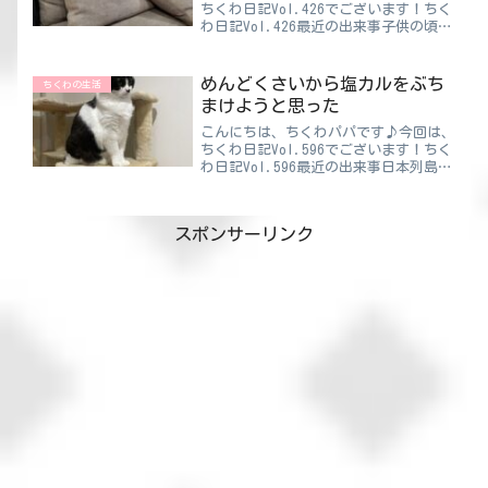
ちくわ日記Vol.426でございます！ちく
わ日記Vol.426最近の出来事子供の頃
は、実家の近くにある内科に行くことが
多かったです。（○○病院）そこの病院
は藪で有名でした。インターネットが普
めんどくさいから塩カルをぶち
ちくわの生活
及していない時...
まけようと思った
こんにちは、ちくわパパです♪今回は、
ちくわ日記Vol.596でございます！ちく
わ日記Vol.596最近の出来事日本列島を
猛烈な雪が襲っていますが、一番めんど
くさいのが“雪かき”です。車のタイヤ
交換とか交通の乱れもめんどくさいので
スポンサーリンク
すが、突発的...