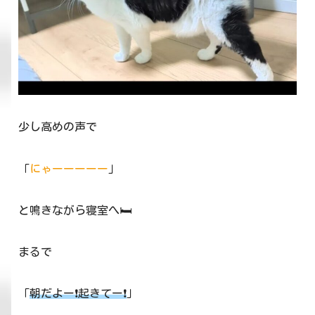
少し高めの声で
「
にゃーーーーー
」
と鳴きながら寝室へ🛏
まるで
「
朝だよー❗起きてー❗
」