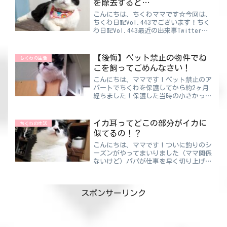
を除去すると…
こんにちは、ちくわママです☆今回は、
ちくわ日記Vol.443でございます！ちく
わ日記Vol.443最近の出来事Twitterで
おもしろ投稿を探すのが今のマイブーム
です。（マイブームっていう言い方が久
しぶりｗ）もうTwitterじゃなくてX
【後悔】ペット禁止の物件でね
ちくわの生活
か...
こを飼ってごめんなさい！
こんにちは、ママです！ペット禁止のア
パートでちくわを保護してから約2ヶ月
経ちました！保護した当時の小さかった
ちくわちゃん♡ちくわと新生活スタート
♪バタバタとドキドキの初日♡ちくわも
順調に育ち、声も大きく激しく動き回る
イカ耳ってどこの部分がイカに
ちくわの生活
ようになったので、本気で...
似てるの！？
こんにちは、ママです！ついに釣りのシ
ーズンがやってまいりました（ママ関係
ないけど）パパが仕事を早く切り上げて
帰ってくる季節です（できるなら普段か
らやってよ）この季節に晴れると、パパ
の休日はものすごく変則的になるんです
スポンサーリンク
よ（夫婦生活はすれ違うこ...