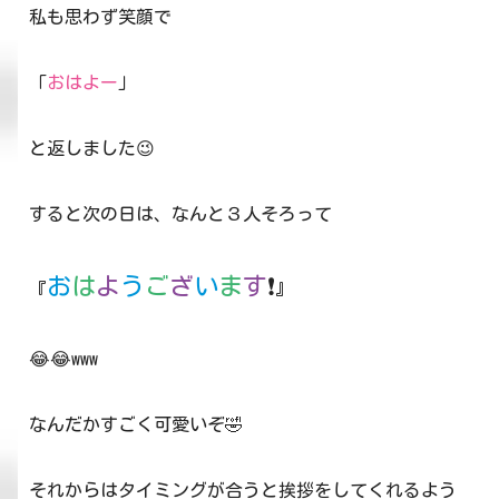
私も思わず笑顔で
「
おはよー
」
と返しました😉
すると次の日は、なんと３人そろって
お
は
よ
う
ご
ざ
い
ま
す
❗
『
』
😂😂www
なんだかすごく可愛いぞ🤣
それからはタイミングが合うと挨拶をしてくれるよう