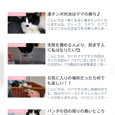
湯タンポ対決はママの勝ち♪
ちくわの生活
こんにちは！寒くなると暖をとりたくな
りますよね。ストーブ、コタツ、エアコ
ンなどいろんな方法で冬を乗りきります
💦今年はそれプラス・・・ちくわがいる
🐈夢にまでみた“ねこちゃん湯タン
ポ”が今年は大活躍しそうです♪湯タン
失敗を責める人より、励ます人
ポ対決はママの勝ち♪ちくわを...
ちくわの生活
に私はなりたい🥰
こんにちは、ちくわママです☆今回は、
ちくわ日記Vol.715でございます！ちく
わ日記Vol.715最近の出来事最近「失敗
ってなんだろう」と考える出来事があり
ました。私はスーパーで働いているので
すが先日、夜の従業員の方がお店の電気
お気に入りの場所だったら何で
ちくわの生活
を消し忘れて...
も楽しい！！
こんにちは、パパです☆同じ部屋の中で
も、自分のスペースとそうじゃないスペ
ースがありますよね。パパにとっての自
分のスペースは自分で選んだお気に入り
の座椅子！！ちくわパパシングル用だけ
ど幅が広くてゴージャスです☆そこにい
パンダの目の周りの黒いところ
ちくわの生活
る時が一番落ち着きます♪...