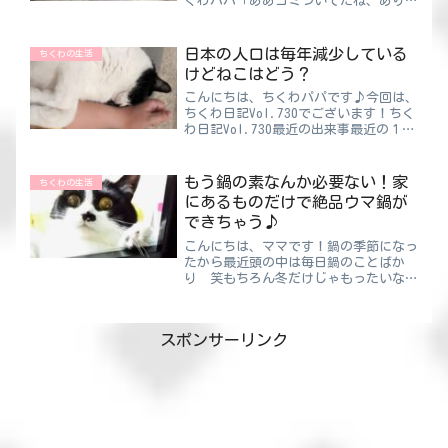
くわパパ「ああゴミついてたね、ありが
とう」ちくわママ「違う、チャック開い
てる！！」パパに限らず、みなさんもこ
んなことありますよね？パパは多すぎる
日本の人口は毎年減少している
ちくわの生活
気もしますが・・・トイレ...
けどねこはどう？
こんにちは、ちくわパパです♪今回は、
ちくわ日記Vol.730でございます！ちく
わ日記Vol.730最近の出来事最近の１番
気になるニュースと言ったら“日本の人
口減少”です。最新の国勢調査のデータ
によると、日本の人口は５年間でなんと
もう鍋の素なんか必要ない！家
ちくわの生活
約309万人...
にあるものだけで絶品ウマ鍋が
できちゃう♪
こんにちは、ママです！鍋の季節になっ
たから最近頭の中は毎日鍋のことばか
り 笑もちろん冬だけじゃもったいない
から年中食べたい。でも寒い季節以外っ
て鍋の素が売り場からなくなりますよ
ね！ならばいっそのことおいしい鍋の素
スポンサーリンク
が作れたら、年中鍋を楽しめる...