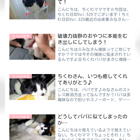
て！
こんにちは、ちくわママです☆今回は、
ちくわ日記Vol.525でございます！ちく
わ日記Vol.525最近の出来事みなさんは
詰め放題って好きですか？私は好きです
🥰中には得なのか損なのか分からないよ
うな物もありますが“詰め放題”ってワ
破壊力抜群のおやつに本能をむ
ちくわの生活
ードだけで何...
き出しにしてしまう！
こんにちは☆みなさん裸族ってご存じで
すか？ママは今その裸族に悩まされてい
るんですよ😵ちくわパパがまさに裸族
なんです！かわいいちくわの写真を撮っ
ても背景に裸のパパがいる・・・もう台
無しですよね(笑)まあこれから寒くなる
ちくわさん、いつも癒してくれ
ちくわの生活
から服を着出すんだろうけ...
てありがとう♪
こんにちは、パパです♪みなさんのスト
レス解消方法ってなんですか？パパは多
趣味なので釣りやスノーボード、ゲーム
にマンガにといろいろあるのでストレス
解消に困らないんですが、無趣味のママ
はどうだろう😅ちくわパパ急に趣味を
どうしてパパに似てしまったの
ちくわの生活
作れって言われても無理です...
か…
こんにちは☆見えているようで見えてい
ない。ちくわママ「ちょっとそれ！」ち