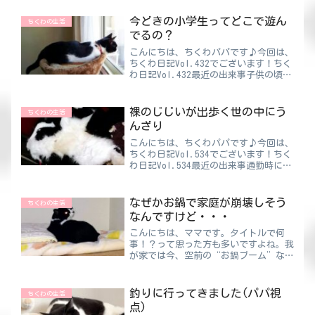
し、とても幸せな時間が流れますね😍
😍😍ストレスでちくわが禿げてしまっ
今どきの小学生ってどこで遊ん
ちくわの生活
たかもしれません…ちくわも大きく...
でるの？
こんにちは、ちくわパパです♪今回は、
ちくわ日記Vol.432でございます！ちく
わ日記Vol.432最近の出来事子供の頃に
団地に住んでいたことがあります。団地
だから？昔だから？なのかわかりません
が、もっと子どもってそこら辺で遊んで
裸のじじいが出歩く世の中にう
ちくわの生活
ませんでした...
んざり
こんにちは、ちくわパパです♪今回は、
ちくわ日記Vol.534でございます！ちく
わ日記Vol.534最近の出来事通勤時に衝
撃的な人がいました。今の季節は夏、だ
から海に行けば水着の人もいるでしょ
う。でも、その出会ったじじいは街中だ
なぜかお鍋で家庭が崩壊しそう
ちくわの生活
ったんです…。...
なんですけど・・・
こんにちは、ママです。タイトルで何
事！？って思った方も多いですよね。我
が家では今、空前の“お鍋ブーム”なん
です。ブームというか、もしくは苦行と
いうか・・・まさかこんなことになるな
んてねって感じです😭ちくわママおい
釣りに行ってきました(パパ視
ちくわの生活
しいお鍋のはずなんですけどね...
点)