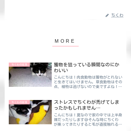
ちくわ
獲物を狙っている瞬間なのにか
ちくわの生活
わいい
こんにちは！肉食動物は獲物がとれない
と生きてはいけません。草食動物はその
点、植物は逃げないので楽ですよね！た
だ、気を付けないと肉食動物に襲われて
しまいます😲肉食動物は草食動物がそ
の植物を食べにくることがわかっている
ストレスでちくわが禿げてしま
ちくわの生活
からです。うーん、自然はう...
ったかもしれません…
こんにちは！夏なので家の中では上半身
裸だったりします😅そんな時にちくわ
が乗ってきたりすると毛が直接触れるん
ですが・・・気持ち良すぎ！！暖かい