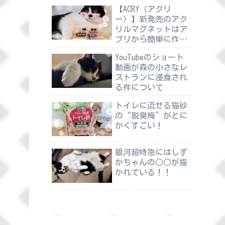
【ACRY（アクリ
ー）】新発売のアク
リルマグネットはア
プリから簡単に作れ
る
YouTubeのショート
動画が森の小さなレ
ストランに浸食され
る件について
トイレに流せる猫砂
の“脱臭梅”がとに
かくすごい！
銀河超特急にはしず
かちゃんの○○が描
かれている！！