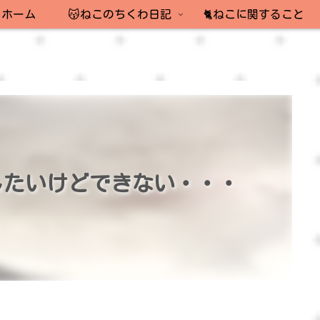
ホーム
😽ねこのちくわ日記
🐈ねこに関すること
したいけどできない・・・