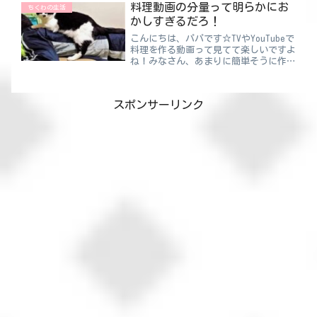
料理動画の分量って明らかにお
けど行ってきま...
ちくわの生活
かしすぎるだろ！
こんにちは、パパです☆TVやYouTubeで
料理を作る動画って見てて楽しいですよ
ね！みなさん、あまりに簡単そうに作る
んで、家で作っちゃおうかななんて思っ
たりします。オムライスとかチャーハン
とか特にね。ちくわパパなんで自分もで
スポンサーリンク
きそうだと錯覚し...