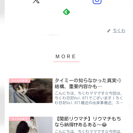
ちくわ
タイミーの知らなかった真実💨
ちくわの生活
結構、重要内容かも…
こんにちは、ちくわママです☆今回は、
ちくわ日記Vol.671でございます！ちく
わ日記Vol.671最近の出来事最近、スキ
マバイトの「タイミー」で来てくれる方
が増えてきた。その中に20歳くらいの
女の子がいて、何度か働きに来てくれて
【関節リウマチ】リウマチもち
ちくわの生活
たんだけど…...
なら納得❗❓あるある～😂
こんにちは、ちくわママです☆今回は、