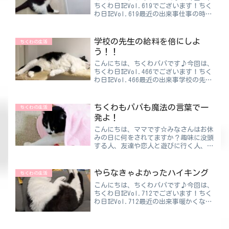
ちくわ日記Vol.619でございます！ちく
わ日記Vol.619最近の出来事仕事の時間
を増やしてから体が慣れない😫疲れが
溜まりやすいというか…“抜けきれな
い”のに、毎日上書きされてく感じ😥
学校の先生の給料を倍にしよ
ちくわの生活
疲れてる上に免疫力...
う！！
こんにちは、ちくわパパです♪今回は、
ちくわ日記Vol.466でございます！ちく
わ日記Vol.466最近の出来事学校の先生
と話す機会がありました。話した人は小
学校の先生です。先生「60歳で定年だ
と思ったら65歳になった」先生「ガッ
ちくわもパパも魔法の言葉で一
ちくわの生活
デム！！」先...
発よ！
こんにちは、ママです☆みなさんはお休
みの日に何をされてますか？趣味に没頭
する人、友達や恋人と遊びに行く人、家
で１人で過ごす人とさまざまですよね！
釣りが趣味のパパは春～秋がメインのた
め、それ以外の休日はあまり何もしませ
やらなきゃよかったハイキング
ちくわの生活
ん。朝起きてからダラダラ...
こんにちは、ちくわパパです♪今回は、
ちくわ日記Vol.712でございます！ちく
わ日記Vol.712最近の出来事暖かくなっ
てきたら外に出たくなりますよね！とい
うことで、ハイキングに行ってきました
😀山登りです！！重度の花粉症持ちだ