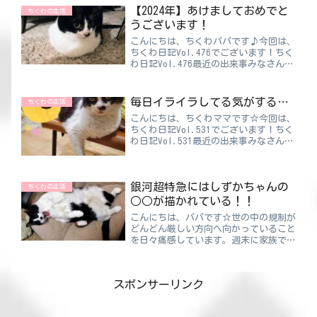
かりしないといけませんよね。特にここ
【2024年】あけましておめでと
ちくわの生活
数年は外でもマスクが当た...
うございます！
こんにちは、ちくわパパです♪今回は、
ちくわ日記Vol.476でございます！ちく
わ日記Vol.476最近の出来事みなさん、
あけましておめでとうございます🎍今年
もちくわをどうぞよろしくお願いしま
す！去年は、ちくわを含め家族が大きな
毎日イライラしてる気がする…
ちくわの生活
ケガや病気をす...
こんにちは、ちくわママです☆今回は、
ちくわ日記Vol.531でございます！ちく
わ日記Vol.531最近の出来事みなさんは
タバコ吸いますか🤔？私は吸いません。
そしてヘビースモーカーだったパパは数
年前に禁煙に成功しました🤗本当に頑張
銀河超特急にはしずかちゃんの
ったと思いま...
ちくわの生活
○○が描かれている！！
こんにちは、パパです☆世の中の規制が
どんどん厳しい方向へ向かっていること
を日々痛感しています。週末に家族でロ
ードショーを見ている時に、“濡れ場で
気まずい空気になる”なんてことはもう
ないのかもしれません。ちくわパパあの
スポンサーリンク
とき親は何を思っていたん...