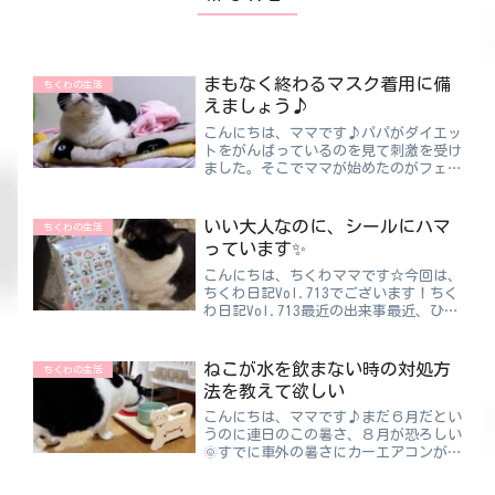
まもなく終わるマスク着用に備
ちくわの生活
えましょう♪
こんにちは、ママです♪パパがダイエッ
トをがんばっているのを見て刺激を受け
ました。そこでママが始めたのがフェイ
スラインを改善するダイエットです！！
座りながら隙間時間にできるので、めん
どくさがり屋な私にはピッタリ💕ちくわ
いい大人なのに、シールにハマ
ちくわの生活
ママ続けられるかが問題で...
っています✨
こんにちは、ちくわママです☆今回は、
ちくわ日記Vol.713でございます！ちく
わ日記Vol.713最近の出来事最近、ひそ
かにハマっているものがあります🤫『ボ
ンボンドロップシール』シールはよく見
かけるようになったけど田舎ということ
ねこが水を飲まない時の対処方
ちくわの生活
もあってか…...
法を教えて欲しい
こんにちは、ママです♪まだ６月だとい
うのに連日のこの暑さ、８月が恐ろしい
🌞すでに車外の暑さにカーエアコンが負
け始めているんですが・・・外で活動す
る時は、こまめな休憩と水分補給もしっ