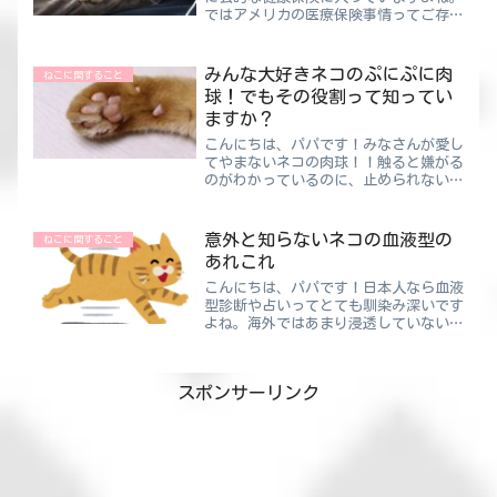
ではアメリカの医療保険事情ってご存じ
ですか？アメリカでは、日本のような公
的の健康保険って高齢者や障がい者など
の一部の人を対象にしているため、一般
みんな大好きネコのぷにぷに肉
ねこに関すること
の人は民間保険に加入する...
球！でもその役割って知ってい
ますか？
こんにちは、パパです！みなさんが愛し
てやまないネコの肉球！！触ると嫌がる
のがわかっているのに、止められない衝
動にかられ今日もぷにぷに♪肉球って年
齢とともに硬くなっていくんです！外猫
と家猫を比べても、硬い・熱い・冷たい
意外と知らないネコの血液型の
ねこに関すること
環境にいる外猫の方が硬い...
あれこれ
こんにちは、パパです！日本人なら血液
型診断や占いってとても馴染み深いです
よね。海外ではあまり浸透していないよ
うで、自分の血液型が何なのか知らない
人が多いそうです。では、お宅にいるネ
コちゃんの血液型って把握しています
スポンサーリンク
か？ほとんどの方が知らない...