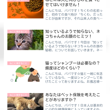
せてはいけません！
こんにちは、パパです！ちくわの名前っ
て、初めての食べ物が〝ちくわ〟だった
ことが由来ですが、それ以来人の食べ物
は与えていません。ちくわ命名の日記は
こちら▼▼実家ねこのポンくんは最初の
ころ人の食べ物を与えていました。（ネ
知っているようで知らない、ネ
ねこに関すること
ットがない時代）大怪我を...
コちゃんのお顔のヒミツ！
こんにちは、パパです！今回は〝知って
いるようで知らないネコちゃんのお顔の
秘密〟についてお話していきます。ネコ
とはハンターとして進化をしてきている
肉食動物ですよね。人とは違いハンター
として獲物を捕らえるため機能的にでき
猫ってシャンプーは必要なの？
ねこに関すること
ています。それぞれのお顔...
頻度はどのくらい？
こんにちは、パパです☆猫と一緒に生活
しているなら、一度はシャンプーしてあ
げたことってありますよね。お風呂場で
のことを思い出してみてください！濡れ
るのを嫌がって暴れる…来ている服まで
びしょびしょに…引っ搔き傷が体のいた
あなたはペット保険を考えたこ
ねこに関すること
るところに…などなどすご...
とがありますか？
こんにちは、パパです！日本人は基本的
に公的な健康保険に入っていますよね。