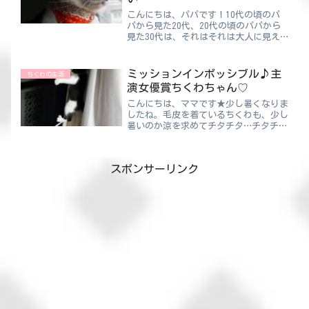
こんにちは、パパです！10代の頃のパ
パから見た20代、20代の頃のパパから
見た30代は、それはそれは大人に見え
ていました。でも自分が30代になって
みると、あまり10代の頃と変わってい
ないような気が・・・笑歳をとった分い
ミッションインポッシブル♪主
ちくわの生活
ろいろ見てきたから、賢...
演女優賞ちくわちゃん♡
こんにちは、ママです★少し暑くなりま
したね。毛皮を着ているちくわも、少し
暑いのか涼を求めてチタチタ…チタチ
タ…玄関やお風呂で涼んでいる姿をよく
見ます♪ただトイレだけは、開けた瞬間
に狙いすましたかのようにダイブ〜☆う
スポンサーリンク
ーん…それだけはやめてほし...