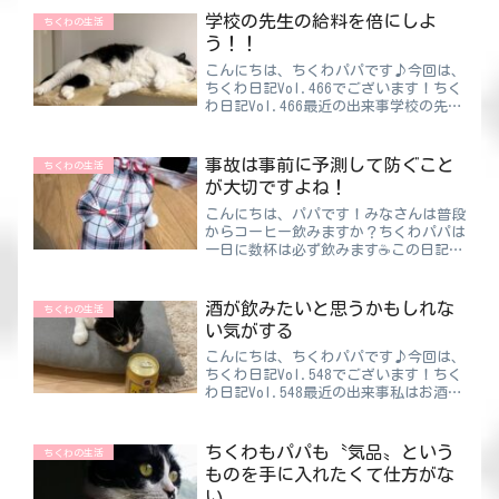
るのでホントに困りますよね！ほんとに
学校の先生の給料を倍にしよ
ちくわの生活
どこかに置き忘れたのか、それと...
う！！
こんにちは、ちくわパパです♪今回は、
ちくわ日記Vol.466でございます！ちく
わ日記Vol.466最近の出来事学校の先生
と話す機会がありました。話した人は小
学校の先生です。先生「60歳で定年だ
と思ったら65歳になった」先生「ガッ
事故は事前に予測して防ぐこと
ちくわの生活
デム！！」先...
が大切ですよね！
こんにちは、パパです！みなさんは普段
からコーヒー飲みますか？ちくわパパは
一日に数杯は必ず飲みます☕この日記を
書いている今も傍らに置いてあるんです
よ♪豆から挽く本格派、インスタントで
お手軽派とありますが、パパは断然お手
酒が飲みたいと思うかもしれな
ちくわの生活
軽派です。豆から挽くと酸...
い気がする
こんにちは、ちくわパパです♪今回は、
ちくわ日記Vol.548でございます！ちく
わ日記Vol.548最近の出来事私はお酒を
飲みません。飲むのは年に数回程度であ
り、それも機会があったらという程度の
もの。つまり、機会がなければ年に１滴
ちくわもパパも〝気品〟という
ちくわの生活
も飲まない可...
ものを手に入れたくて仕方がな
い