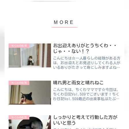
お出迎えありがとうちくわ・・
ちくわの生活
じゃ・・ない！？
こんにちは☆一人暮らしの経験がある方
は、お出迎えとお見送りしてくれる人が
いるありがたさって身にしみますよね！
誰もいなくなる部屋を後にする時、そし
て誰もいない部屋に帰った時の寂しさは
グッとくるものがあります。だから寂し
晴れ男と雨女と晴れねこ
ちくわの生活
さを埋めるためにペットを...
こんにちは、ちくわママです☆今回は、
ちくわ日記Vol.509でございます！ちく
わ日記Vol.509最近の出来事私はたぶん
雨女です☔理由は、パパにいつもそう言
われるから！パパが単独だと晴れ、私単
独だと雨、２人一緒だと曇りだそうで
しっかりと考えて行動した方が
す 笑たしかに...
ちくわの生活
いいと思う