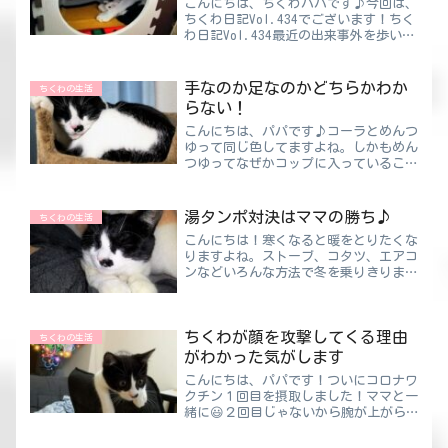
こんにちは、ちくわパパです♪今回は、
ちくわ日記Vol.434でございます！ちく
わ日記Vol.434最近の出来事外を歩いて
みると、ずいぶんとマスクをしていない
人が増えました。お互いにマスクをして
いないなら、もうあまり意味はないのか
手なのか足なのかどちらかわか
ちくわの生活
なって思うけ...
らない！
こんにちは、パパです♪コーラとめんつ
ゆって同じ色してますよね。しかもめん
つゆってなぜかコップに入っていること
があります。あるあるだと思いますけ
ど、コーラと間違えて飲んでしまう事が
パパにもありました。ちくわパパコーラ
湯タンポ対決はママの勝ち♪
ちくわの生活
だと思ってるからニオイも嗅...
こんにちは！寒くなると暖をとりたくな
りますよね。ストーブ、コタツ、エアコ
ンなどいろんな方法で冬を乗りきります
💦今年はそれプラス・・・ちくわがいる
🐈夢にまでみた“ねこちゃん湯タン
ポ”が今年は大活躍しそうです♪湯タン
ちくわが顔を攻撃してくる理由
ポ対決はママの勝ち♪ちくわを...
ちくわの生活
がわかった気がします
こんにちは、パパです！ついにコロナワ
クチン１回目を摂取しました！ママと一
緒に😃２回目じゃないから腕が上がら
ないとかはないのかな！？ということで
明日は釣りに行こうと思っています🎣マ