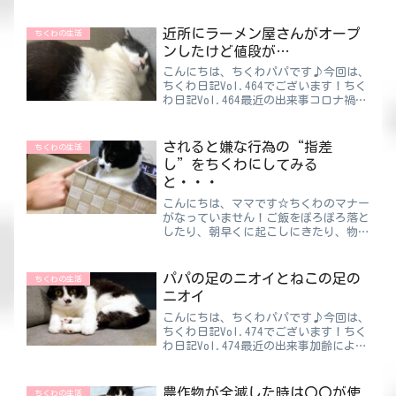
なかったのでもう完治はしたんですけど
ね。問題はその後のことなんです！！
「病院の領収書がない」どこを探しても
近所にラーメン屋さんがオープ
ちくわの生活
見つからないんですね。なんで...
ンしたけど値段が…
こんにちは、ちくわパパです♪今回は、
ちくわ日記Vol.464でございます！ちく
わ日記Vol.464最近の出来事コロナ禍の
余波？円安の影響？元からそうだった？
日本はずっと不況と言われていますが、
今の景気の悪さって結局何が原因なんだ
されると嫌な行為の“指差
ちくわの生活
ろう🤔素人す...
し”をちくわにしてみる
と・・・
こんにちは、ママです☆ちくわのマナー
がなっていません！ご飯をぽろぽろ落と
したり、朝早くに起こしにきたり、物を
落としたり・・・もう学校に通わせた方
がいいのかな？笑ねこの学校で授業して
いる姿を想像したら😍ぜひ授業参観に
パパの足のニオイとねこの足の
ちくわの生活
行ってみたいものです。家庭...
ニオイ
こんにちは、ちくわパパです♪今回は、
ちくわ日記Vol.474でございます！ちく
わ日記Vol.474最近の出来事加齢による
悩みの１つに“足のニオイ”がありま
す。学生時代は運動部だったのですが、
当時シューズのニオイは全然きつくあり
農作物が全滅した時は〇〇が使
ちくわの生活