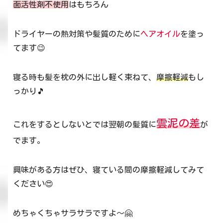
面活性剤不使用
はもちろん
ドライヤーの熱対策や髪質のために
ヘアオイル
を塗っ
てます😉
寝る時も髪を枕の外に出し軽く束ねて、
摩擦軽減
もし
っかり🎵
雲泥の差
これをするとしないとでは翌朝の髪質に
が
でます。
興味がある方はぜひ、寝ている間の摩擦軽減してみて
ください😍
めちゃくちゃサラサラですよ～🤗