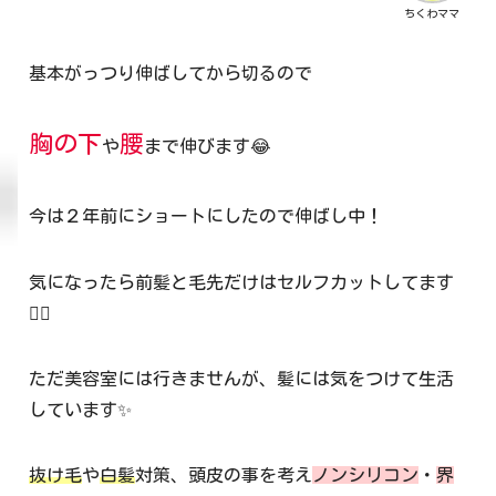
ちくわママ
基本がっつり伸ばしてから切るので
胸の下
腰
や
まで伸びます😂
今は２年前にショートにしたので伸ばし中！
気になったら前髪と毛先だけはセルフカットしてます
✌🏻
ただ美容室には行きませんが、髪には気をつけて生活
しています✨
抜け毛
や
白髪
対策、頭皮の事を考え
ノンシリコン
・
界