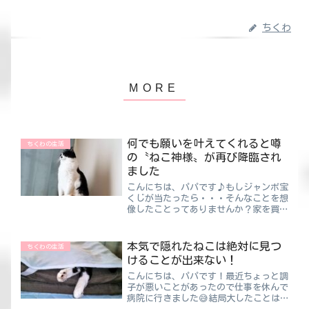
ちくわ
何でも願いを叶えてくれると噂
ちくわの生活
の〝ねこ神様〟が再び降臨され
ました
こんにちは、パパです♪もしジャンボ宝
くじが当たったら・・・そんなことを想
像したことってありませんか？家を買
う？それとも車？、ひたすら欲しいもの
を買ったり贅沢な旅行をしてもいいかも
しれませんね😍実際に高額当選したっ
本気で隠れたねこは絶対に見つ
ちくわの生活
ていう人は身近にはいませんが...
けることが出来ない！
こんにちは、パパです！最近ちょっと調
子が悪いことがあったので仕事を休んで
病院に行きました😅結局大したことは