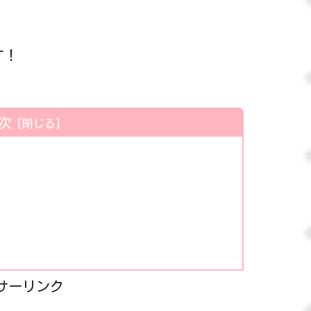
す！
次
サーリンク