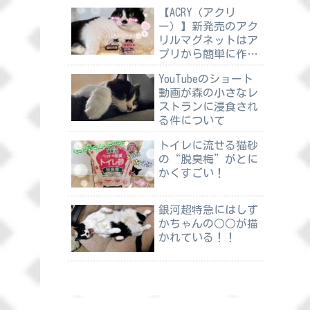
【ACRY（アクリ
ー）】新発売のアク
リルマグネットはア
プリから簡単に作れ
る
YouTubeのショート
動画が森の小さなレ
ストランに浸食され
る件について
トイレに流せる猫砂
の“脱臭梅”がとに
かくすごい！
銀河超特急にはしず
かちゃんの○○が描
かれている！！