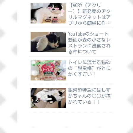
【ACRY（アクリ
ー）】新発売のアク
リルマグネットはア
プリから簡単に作れ
る
YouTubeのショート
動画が森の小さなレ
ストランに浸食され
る件について
トイレに流せる猫砂
の“脱臭梅”がとに
かくすごい！
銀河超特急にはしず
かちゃんの○○が描
かれている！！