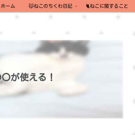
ホーム
😽ねこのちくわ日記
🐈ねこに関すること
〇〇が使える！