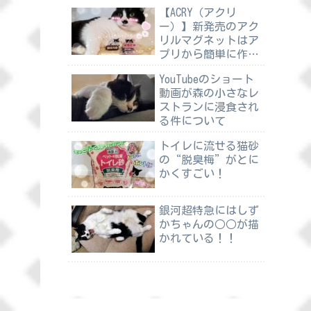
【ACRY（アクリ
ー）】新発売のアク
リルマグネットはア
プリから簡単に作れ
る
YouTubeのショート
動画が森の小さなレ
ストランに浸食され
る件について
トイレに流せる猫砂
の“脱臭梅”がとに
かくすごい！
銀河超特急にはしず
かちゃんの○○が描
かれている！！