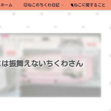
ホーム
😽ねこのちくわ日記
🐈ねこに関すること
には振舞えないちくわさん