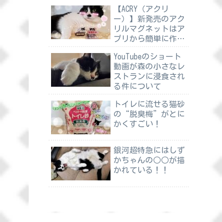
【ACRY（アクリ
ー）】新発売のアク
リルマグネットはア
プリから簡単に作れ
る
YouTubeのショート
動画が森の小さなレ
ストランに浸食され
る件について
トイレに流せる猫砂
の“脱臭梅”がとに
かくすごい！
銀河超特急にはしず
かちゃんの○○が描
かれている！！