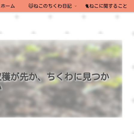
ホーム
😽ねこのちくわ日記
🐈ねこに関すること
収穫が先か、ちくわに見つか
か