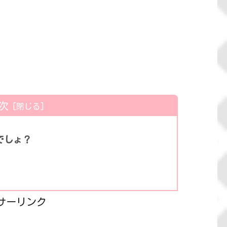
次
でしょ？
サーリンク