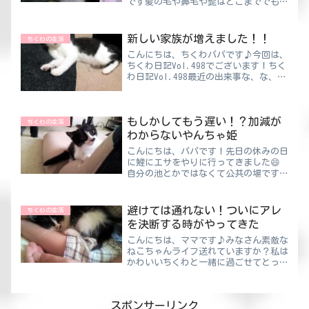
です髪の毛や鼻毛や髭はどこまででも伸
びそうな気はしますが・・・すね毛とは
何が違うんだろうか🙄あっ！わき毛もあ
る程度までしか伸びてませんよね！※今
新しい家族が増えました！！
ちくわの生活
日の更新は・・・そういえ...
こんにちは、ちくわパパです♪今回は、
ちくわ日記Vol.498でございます！ちく
わ日記Vol.498最近の出来事な、な、な
んと！！！実家でねこを飼い始めまし
た。先住ねこが亡くなってもう数年経ち
ますが、新しい家族が加わったようで
もしかしてもう遅い！？加減が
す。母「子ねこ増...
ちくわの生活
わからないやんちゃ姫
こんにちは、パパです！先日の休みの日
に鯉にエサをやりに行ってきました😄
自分の池とかではなくて公共の場です。
そこの場所は初めてだったんですが、場
所によってこんなにも鯉の性格が違うの
かとびっくりしました…いつもの所は優
避けては通れない！ついにアレ
ちくわの生活
雅にエサを食べてくれるので...
を決断する時がやってきた
こんにちは、ママです♪みなさん素敵な
ねこちゃんライフ送れていますか？私は
かわいいちくわと一緒に過ごせてとって
も幸せです♪いつまでもこの幸せが続き
ますように☆避けては通れない！ついに
アレを決断する時がやってきた保護した
スポンサーリンク
直後のちくわちくわを保護...