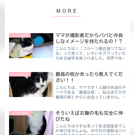
ママが撮影者だからパパと仲良
ちくわの生活
しなイメージを持たれるの！？
こんにちは！「フルーツ最近食べてない
な」って思って、いろいろググっていた
らある雑学を見つけました。世界で生産
されているフルーツの内なんと40％
が“ぶどう”とのこと🍇しかもその作ら
れたぶどうの内の80％がワインになる
最高の枕があったら教えてくだ
ちくわの生活
そうです🍷ということは、世...
さい！！
こんにちは、ママです！人類の永遠のテ
ーマである“最高な枕”。私はまだその
最高の枕とやらに出会っていません。数
カ月前に購入したパパとお揃いの枕です
が、どうやら夫婦そろって合ってなさそ
う…。ちくわママなんだか体に不調が出
そういえばお腹の毛も完全に伸
ちくわの生活
始めているんです😭パパは...
びたね
こんにちは☆すね毛ってある程度までし
か伸びませんよね。※今日の更新はパパ