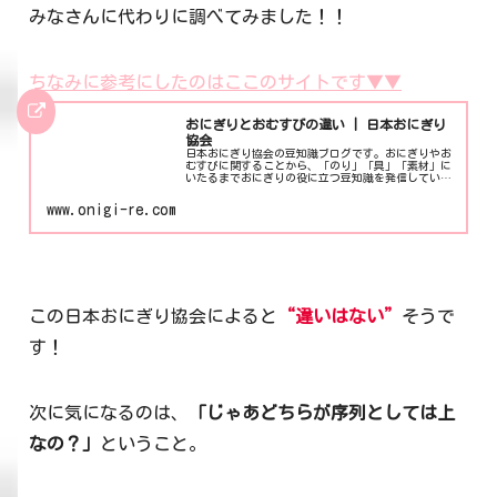
みなさんに代わりに調べてみました！！
ちなみに参考にしたのはここのサイトです▼▼
おにぎりとおむすびの違い | 日本おにぎり
協会
日本おにぎり協会の豆知識ブログです。おにぎりやお
むすびに関することから、「のり」「具」「素材」に
いたるまでおにぎりの役に立つ豆知識を発信していま
す。おにぎりとおむすびの違いおにぎりとおむすびの
違いは、国語辞書やオンラインデータベースによる
www.onigi-re.com
と...
この日本おにぎり協会によると
“違いはない”
そうで
す！
次に気になるのは、
「じゃあどちらが序列としては上
なの？」
ということ。