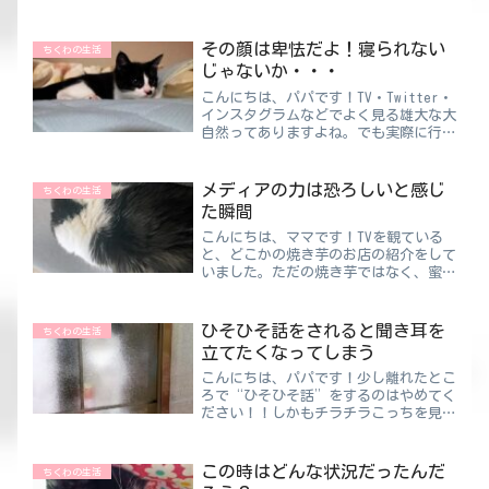
その顔は卑怯だよ！寝られない
ちくわの生活
じゃないか・・・
こんにちは、パパです！TV・Twitter・
インスタグラムなどでよく見る雄大な大
自然ってありますよね。でも実際に行っ
てみると、暑い・寒い・風が強い・変な
ニオイ・虫が多いなどネガティブ要素が
満載なんです😥行くまでがすごく大変
メディアの力は恐ろしいと感じ
ちくわの生活
な所が多く、到着し...
た瞬間
こんにちは、ママです！TVを観ている
と、どこかの焼き芋のお店の紹介をして
いました。ただの焼き芋ではなく、蜜が
ぬってあって光沢もありとってもおいし
そう🤤この時期に焼き芋？って思ったけ
ど、さつまいもはスーパーに年中売って
ひそひそ話をされると聞き耳を
ちくわの生活
るし「たまには食べたいな...
立てたくなってしまう
こんにちは、パパです！少し離れたとこ
ろで“ひそひそ話”をするのはやめてく
ださい！！しかもチラチラこっちを見な
いで😟自意識過剰なのはわかるんです
けど、自分のことを言われているみたい
な気になるから 笑ちくわパパなんでチ
この時はどんな状況だったんだ
ちくわの生活
ラ見を挟んでくるの💦わざと...