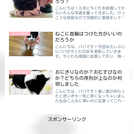
ろう？
こんにちは！３月にちくわを保護してか
らいろんな写真を撮ってきました。けっ
こうな枚数なので定期的に整理をしてい
ます。なにこの写真！？っていうのもあ
りますね（笑）撮った時しか状況がわか
らないようなやつ。今回はそんな写真を
ねこに首輪はつけた方がいいの
ちくわの生活
紹介しようと思います😀こ...
だろうか
こんにちは、パパです！今回は久しぶり
にパパがちくわ日記を更新していきま
す。ちくわも順調に成長しており、毎日
元気いっぱいでございます！先日シュシ
ュを首輪のようにつけてみた写真をアッ
プしました。そう！この写真です♪つけ
おにぎりなのか？おむすびなの
ちくわの生活
て写真を撮った後すぐ外しは...
か？どちらの序列が上なのか判
明しました
こんにちは、パパです！暑い夏が終わっ
たと思いきや一気に寒くなっちゃいまし
たね😅こんなに寒いのに紅葉ってこれ
から来るんですか？もしかして今年は秋
がやってないんですかね～ということだ
からピクニックをするのは今しかないん
スポンサーリンク
です！！そしてピクニックと...