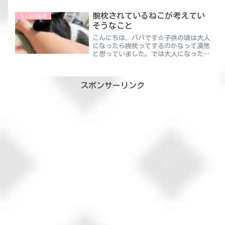
具お菓子を集めてます。100均のちいか
わグッズは悩むことなく見つけたら即購
腕枕されているねこが考えてい
ちくわの生活
入🤗そして...
そうなこと
こんにちは、パパです☆子供の頃は大人
になったら腕枕ってするのかなって漠然
と思っていました。では大人になった
今、腕枕をしているのか？答えは・・・
していません！！まあムキムキの腕して
ないしね😲ちくわパパたまにやっても
スポンサーリンク
すぐに腕がしびれてきます 笑...