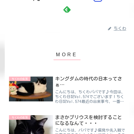
ちくわ
キングダムの時代の日本ってさ
ちくわの生活
ぁ…
こんにちは、ちくわパパです♪今回は、
ちくわ日記Vol.574でございます！ちく
わ日記Vol.574最近の出来事今、一番好
きなマンガは“キングダム”です！まだ
完結していないのですが、何度も読み返
すほど好きですね。そんなキングダムの
まさかプリウスを検討すること
ちくわの生活
時代は古代中...
になるなんて・・・
こんにちは、パパです♪偏見や先入観で