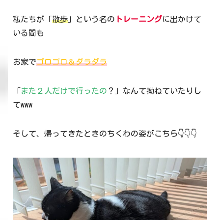
私たちが「
散歩
」という名の
トレーニング
に出かけて
いる間も
お家で
ゴロゴロ＆ダラダラ
「
また２人だけで行ったの
？」なんて拗ねていたりし
てwww
そして、帰ってきたときのちくわの姿がこちら👇👇👇