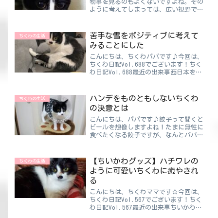
物事を見るのもよくないですよね。その
ように考えてしまっては、広い視野で物
事を見ることができなくなるからです。
ということで、今日のテーマである車の
話に入ります 笑ちくわパパいろんな車
苦手な雪をポジティブに考えて
ちくわの生活
を見て回るだけでも楽しい...
みることにした
こんにちは、ちくわパパです♪今回は、
ちくわ日記Vol.688でございます！ちく
わ日記Vol.688最近の出来事西日本を中
心に大雪となりました⛄車社会に生きて
いると、“大雪＝雪かき”を意味しま
す。降ったばかりのふわふわした雪は軽
ハンデをものともしないちくわ
ちくわの生活
いんですが、徐...
の決意とは
こんにちは、パパです♪餃子って聞くと
ビールを想像しますよね！たまに無性に
食べたくなる餃子ですが、なんとパパは
お酒が飲めません…飲めないわけではな
いのですが、とても弱いしビールよりコ
ーラの方が好き（笑）夜ごはんに餃子だ
【ちいかわグッズ】ハチワレの
ちくわの生活
け食べたい時は、勢いでビ...
ように可愛いちくわに癒やされ
る
こんにちは、ちくわママです☆今回は、
ちくわ日記Vol.567でございます！ちく
わ日記Vol.567最近の出来事ちいかわが
大好きなママ👩🏻ちいかわの文房具や玩