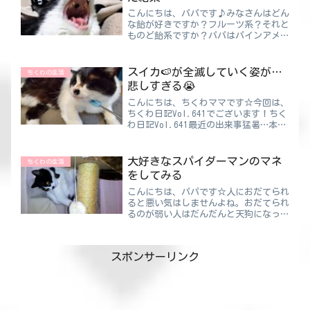
こんにちは、パパです♪みなさんはどん
な飴が好きですか？フルーツ系？それと
ものど飴系ですか？パパはパインアメ一
択です 笑ちくわパパストックがなくな
る前に買い足し続ける日々😅残念なが
ら、アメちゃんをあげたりもらったりす
スイカ🍉が全滅していく姿が…
ちくわの生活
る文化圏に住んでいないので...
悲しすぎる😭
こんにちは、ちくわママです☆今回は、
ちくわ日記Vol.641でございます！ちく
わ日記Vol.641最近の出来事猛暑…本当
に暑い日が続いていますね💦毎日ツ～ラ
～イ～🤬朝の車は比較的涼しいですが、
仕事終わりの午後から乗る車は最悪です
大好きなスパイダーマンのマネ
ちくわの生活
❗高温すぎて...
をしてみる
こんにちは、パパです☆人におだてられ
ると悪い気はしませんよね。おだてられ
るのが弱い人はだんだんと天狗になって
いく傾向があるようです。ちくわパパパ
パもどちらかというと弱い方かも・・・
気を付けて生活しよう！“叱られて伸び
スポンサーリンク
る人”と“おだてられて伸...