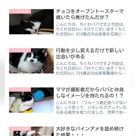
チョコをオーブントースターで
ちくわの生活
焼いたら焦げたんだが？
こんにちは、ちくわパパです♪今回は、
ちくわ日記Vol.610でございます！ちく
わ日記Vol.610最近の出来事お花見に行
ったときに屋台に売っててふと気になっ
た“🍫チョコバナナ🍌”。割高なんで買
うことはないんですけど、こっそり「家
行動を少し変えるだけで新しい
ちくわの生活
でやってみよ...
出会いがある
こんにちは、ちくわパパです♪今回は、
ちくわ日記Vol.724でございます！ちく
わ日記Vol.724最近の出来事職場から少
し離れた所に会社が借りてくれている駐
車場があるんです🚙💨そこは立体駐車場
で結構な台数が停められるんだけど、い
ママが撮影者だからパパと仲良
ちくわの生活
つも混み合っ...
しなイメージを持たれるの！？
こんにちは！「フルーツ最近食べてない
な」って思って、いろいろググっていた
らある雑学を見つけました。世界で生産
されているフルーツの内なんと40％
が“ぶどう”とのこと🍇しかもその作ら
れたぶどうの内の80％がワインになる
大好きなパインアメを舐め続け
ちくわの生活
そうです🍷ということは、世...
た結果・・・