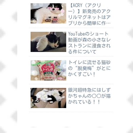
【ACRY（アクリ
ー）】新発売のアク
リルマグネットはア
プリから簡単に作れ
る
YouTubeのショート
動画が森の小さなレ
ストランに浸食され
る件について
トイレに流せる猫砂
の“脱臭梅”がとに
かくすごい！
銀河超特急にはしず
かちゃんの○○が描
かれている！！