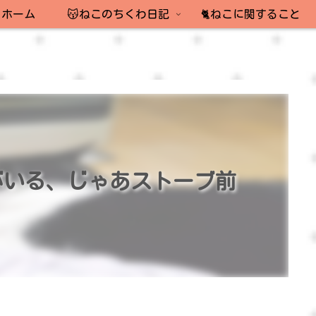
ホーム
😽ねこのちくわ日記
🐈ねこに関すること
がいる、じゃあストーブ前