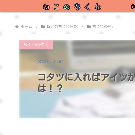

ホーム
ねこのちくわ日記
ちくわの生活
ちくわの生活
2022.01.04
コタツに入ればアイツ
は！？