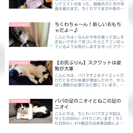
リクエストがあった、結婚式のときの写
真を載せます。ちくわママまさか他の写
真も見たいと言われるなんて！それなら
あれにするしかない・・・泥棒ねこって
言葉を知っていますか？１，ワンピース
ちくわちゃ～ん！新しいおもち
ちくわの生活
のナミ２，物を盗...
ゃだよ～♪
こんにちは！なんか今年の夏って涼しす
ぎないですか？気づいたらエアコン切っ
ているような気がします😲きっとググ
ったら「今年は冷夏で～」なんてことに
なっているかと思ったら・・・平年並み
らしい！！たまたまなのかなぁ😥明け
【お尻ぶりん】スクワットは姿
ちくわの生活
方釣りしていたんですが、半袖...
勢が大事
こんにちは、パパです♪水ダイエットだ
けだとなぜか体重が増加したので、やっ
ぱり運動が必要だなと感じています。こ
の水ダイエットは楽なので、かれこれ３
カ月くらい続いているんですけど、ダイ
エットの効果はまったく見られません。
パパの足のニオイとねこの足の
ちくわの生活
お肌の調子がよくなって頭...
ニオイ
こんにちは、ちくわパパです♪今回は、
ちくわ日記Vol.474でございます！ちく
わ日記Vol.474最近の出来事加齢による
悩みの１つに“足のニオイ”がありま
す。学生時代は運動部だったのですが、