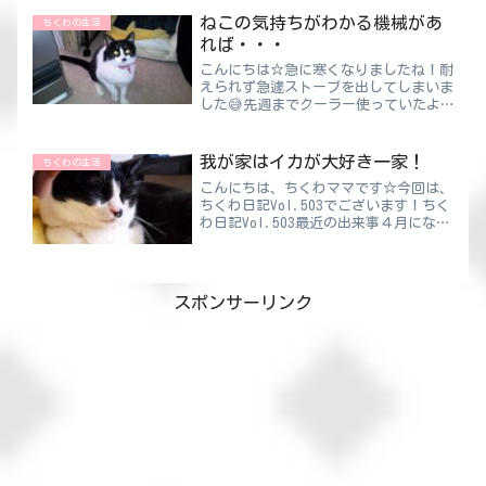
当時シューズのニオイは全然きつくあり
ねこの気持ちがわかる機械があ
ちくわの生活
ませんでした（...
れば・・・
こんにちは☆急に寒くなりましたね！耐
えられず急遽ストーブを出してしまいま
した😅先週までクーラー使っていたよ
うな・・・灯油も去年のが残っていたの
でよかった。灯油に使用期限とかないで
すよね！？ねこの気持ちがわかる機械が
我が家はイカが大好き一家！
ちくわの生活
あれば・・・実際にストーブ...
こんにちは、ちくわママです☆今回は、
ちくわ日記Vol.503でございます！ちく
わ日記Vol.503最近の出来事４月になり
ました。つまり我が家ではイカ祭りが始
まります🦑刺身でも、焼いても、煮て
も、他の食材と合わせても何でもOKの
イカ。特に刺身...
スポンサーリンク