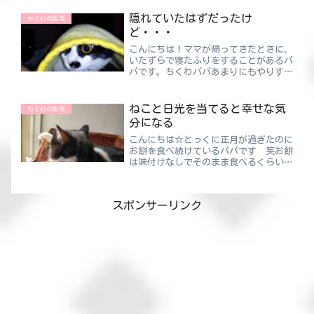
ても１分の動画だし、スワイプで次々と
隠れていたはずだったけ
切り替えれ...
ちくわの生活
ど・・・
こんにちは！ママが帰ってきたときに、
いたずらで寝たふりをすることがあるパ
パです。ちくわパパあまりにもやりすぎ
たので最近すぐバレます！笑玄関先でゴ
ソゴソやってから部屋に入ってくること
もあるので、その場合タイムラグがある
ねこと日光を当てると幸せな気
ちくわの生活
んですが・・・ほんとにそ...
分になる
こんにちは☆とっくに正月が過ぎたのに
お餅を食べ続けているパパです 笑お餅
は味付けなしでそのまま食べるくらい好
きなんです😲ちくわパパお餅のトッピ
ングで一番の定番なのは餡子（あんこ）
ですよね😆アンパンと牛乳くらいの相
スポンサーリンク
性の良さだと思います。おそら...