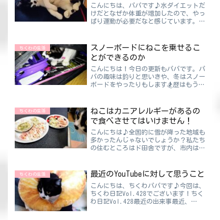
こんにちは、パパです♪水ダイエットだ
けだとなぜか体重が増加したので、やっ
ぱり運動が必要だなと感じています。こ
の水ダイエットは楽なので、かれこれ３
カ月くらい続いているんですけど、ダイ
エットの効果はまったく見られません。
スノーボードにねこを乗せるこ
ちくわの生活
お肌の調子がよくなって頭...
とができるのか
こんにちは！今日の更新もパパです。パ
パの趣味は釣りと思いきや、冬はスノー
ボードをやったりもします🏂歴はもう10
年以上になりますね！ただゲレンデに行
かれる方は心当たりがあると思います
が、だんだんと休憩時間のほうが長くな
ねこはカニアレルギーがあるの
ちくわの生活
ってきます（笑）普通に滑...
で食べさせてはいけません！
こんにちは♪全国的に雪が降った地域も
多かったんじゃないでしょうか？私たち
の住むところはド田舎ですが、市内はほ
ぼ雪がなく山の方に行けば積もっている
という状態です。ちくわパパ腰がよくな
いので除去が必要な雪が大嫌いです。ス
最近のYouTubeに対して思うこと
ちくわの生活
ノボ歴は10年越えてるけ...
こんにちは、ちくわパパです♪今回は、
ちくわ日記Vol.428でございます！ちく
わ日記Vol.428最近の出来事最近、
YouTubeを観る時ってもっぱらショート
動画ばかりです。ショート動画って長く