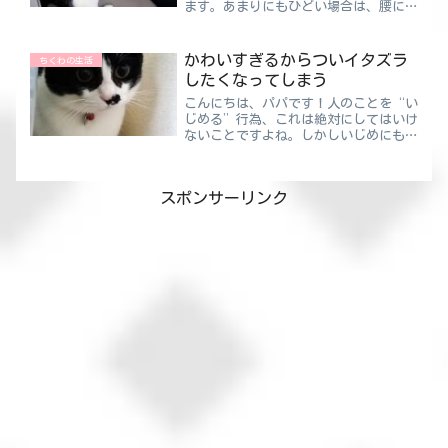
ます。あまりにもひどい場合は、腰にコ
ルセットを装着するんですよね😅ちく
わパパ楽にはなるけど動きが制限される
のがストレス😫締め付けられるので便
かわいすぎるからついイタズラ
ちくわの生活
秘の原因にも・・・腰を締め付...
したくなってしまう
こんにちは、パパです！人のことを“い
じめる”行為、これは絶対にしてはいけ
ないことですよね。しかしいじめにも種
類があります。“いじる”に近いもの、
からかうなどの軽いものから、一般的に
想像するニュースになるようないじめの
スポンサーリンク
ように重たいものまであり...