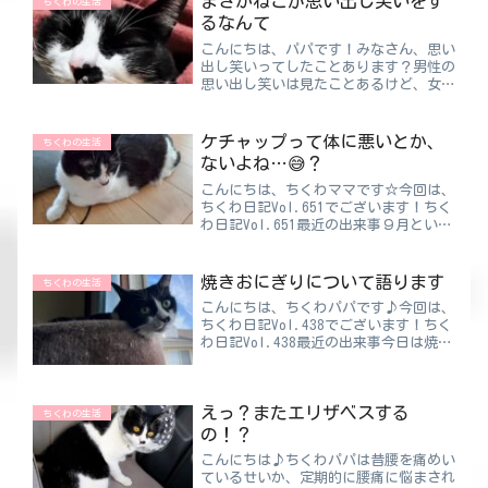
まさかねこが思い出し笑いをす
ちくわの生活
グじゃなくて...
るなんて
こんにちは、パパです！みなさん、思い
出し笑いってしたことあります？男性の
思い出し笑いは見たことあるけど、女性
の思い出し笑いは見たことがないです
ね。１人の時ならいいけど、まわりにバ
レるととっても恥ずかしい思い出し笑い
ケチャップって体に悪いとか、
ちくわの生活
😅ちくわパパ思い出すと笑わ...
ないよね…😅？
こんにちは、ちくわママです☆今回は、
ちくわ日記Vol.651でございます！ちく
わ日記Vol.651最近の出来事９月といえ
ば…“ママの誕生日”なのになぁ😂前
回の日記を読んでくれたら分かるんだけ
ど…パパにとってはママ👩＜イカ🦑だっ
焼きおにぎりについて語ります
ちくわの生活
たようです💦そ...
こんにちは、ちくわパパです♪今回は、
ちくわ日記Vol.438でございます！ちく
わ日記Vol.438最近の出来事今日は焼き
おにぎりについて語っていきたいと思い
ます。あっちなみに、そんなに詳しいわ
けじゃないて、すごく浅～い話なのであ
えっ？またエリザベスする
しからず。焼...
ちくわの生活
の！？
こんにちは♪ちくわパパは昔腰を痛めい
ているせいか、定期的に腰痛に悩まされ