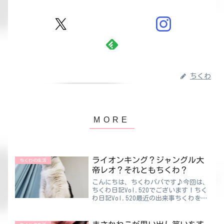
ちくわ
ライオンキング？ジャングル大
ちくわの生活
帝レオ？それともちくわ？
こんにちは、ちくわパパです♪今回は、
ちくわ日記Vol.520でございます！ちく
わ日記Vol.520最近の出来事ちくわを見
ていて思ったこと。これはジャングル大
帝レオだ…😲そして次の瞬間、「ん？ジ
ャングル大帝レオ？あれ？ライオンキン