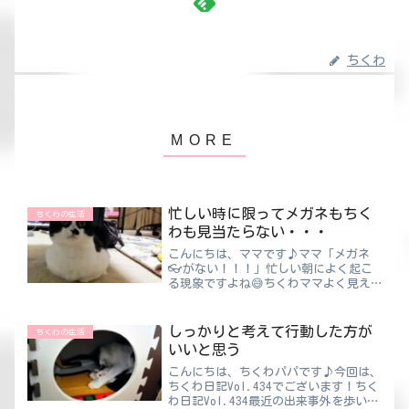
ちくわ
忙しい時に限ってメガネもちく
ちくわの生活
わも見当たらない・・・
こんにちは、ママです♪ママ「メガネ
👓がない！！！」忙しい朝によく起こ
る現象ですよね😅ちくわママよく見え
ないのに探さないといけない😨メガネ
があったらよく見えるのに 笑忙しい↓
余裕がない↓メガネ👓を適当に置く↓
しっかりと考えて行動した方が
ちくわの生活
余裕がないから忘れるたぶんこんな
いいと思う
感...
こんにちは、ちくわパパです♪今回は、
ちくわ日記Vol.434でございます！ちく
わ日記Vol.434最近の出来事外を歩いて