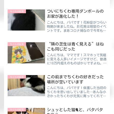
みると、ずいぶんとマスクをしていない
人が増えました。お互いにマスクをして
いないなら、もうあまり意味はないのか
ついにちくわ専用ダンボールの
ちくわの生活
なって思うけ...
お家が進化した！
こんにちは、パパです！花粉症がつらい
時期が来ましたね。お花見は地獄のイベ
ントです。まあコロナ禍なので今年もな
さそうですが。という訳で最近のちくわ
ちゃんです。元気いっぱいです！なにし
ていてもかわいいですね！「いない！ど
“隣の芝生は青く見える”はね
ちくわの生活
こ行った？」ママと2人で...
こも同じだった
こんにちは、ママです！スマホって気軽
に変える人多いイメージですけど、普通
に10万円超えのものばかりですよね。
高校生とかみんなiPhone使ってるけど
価値わかってるのかなぁ😅私が学生の
頃に10万円越えるものをねだった記憶
この前までちくわの好きだった
ちくわの生活
ってないですよ。普通に...
場所が空いています
こんにちは、パパです！保護した当初の
ちくわを思い出していました…あんな小
さかったちくわが元気に育ってくれてう
れしいです♪小さかった頃はよく背中か
ら登ってきて、首周りに落ち着くことが
多かったですね(;^_^Aソファで横にな
シュッとした猫🐈と、バタバタ
ちくわの生活
っている時もですけど...