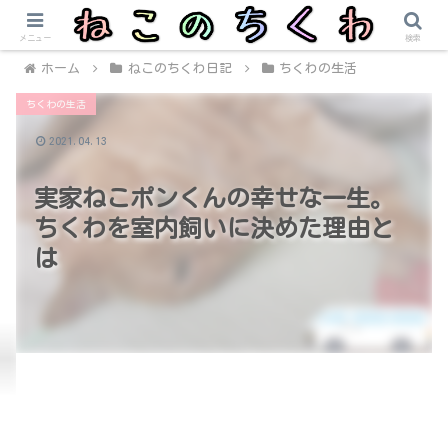
メニュー
検索
ホーム
ねこのちくわ日記
ちくわの生活
ちくわの生活
2021.04.13
実家ねこポンくんの幸せな一生。
ちくわを室内飼いに決めた理由と
は