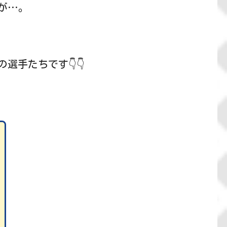
が…。
選手たちです👇👇