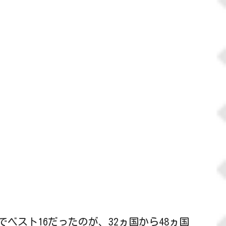
ベスト16だったのが、32ヵ国から48ヵ国