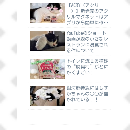
【ACRY（アクリ
ー）】新発売のアク
リルマグネットはア
プリから簡単に作れ
る
YouTubeのショート
動画が森の小さなレ
ストランに浸食され
る件について
トイレに流せる猫砂
の“脱臭梅”がとに
かくすごい！
銀河超特急にはしず
かちゃんの○○が描
かれている！！