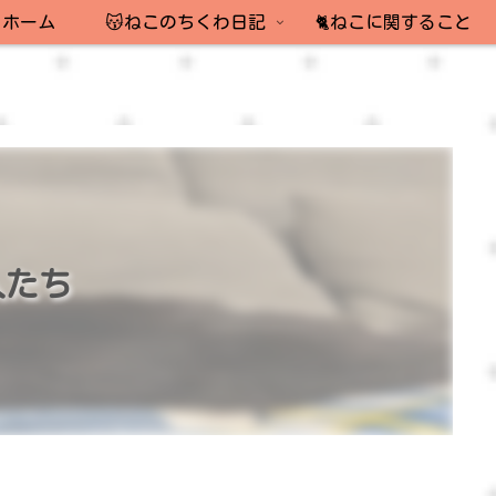
ホーム
😽ねこのちくわ日記
🐈ねこに関すること
人たち