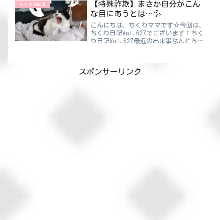
だけいい人いますけどパパは真逆ですね
【特殊詐欺】まさか自分がこん
ちくわの生活
😅もっと愛想よくしたら人生得をす...
な目にあうとは…💦
こんにちは、ちくわママです☆今回は、
ちくわ日記Vol.627でございます！ちく
わ日記Vol.627最近の出来事なんとちく
わママ、特殊詐欺の被害にあいました。
最悪です😭所々、“怪しいかも…”と
不安になることがあったのに😔あそこ
スポンサーリンク
で“止まっていれ...