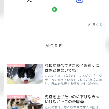
ちくわ
なにか食べてきたの？お布団に
ちくわの生活
は落とさないでね！
こんにちは、パパです！みなさん「ゴジ
ラ」って知っていますよね？ご存じの通
り、日本を代表する怪獣です（創作物）
このゴジラの身長って当初は50ｍだっ
たそうなんですが…作品ごとに徐々に伸
びて、今はなんと100ｍの設定に変わっ
免疫を上げたいのに下げなきゃ
ちくわの生活
ているらしいのです！！...
いけない…この矛盾😭
こんにちは、ちくわママです☆今回は、