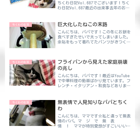
ちくわ日記Vol.687でございます！ちく
わ日記Vol.687最近の出来事去年のお正
月は、お餅をたくさん食べて🍡見事にグ
ーたら寝正月でした😪よく食べて、よ
く寝て、ほとんど動かず…結果、体重は
巨大化したねこの末路
ちくわの生活
しっかり増えて...
こんにちは、パパです！この冬にお餅を
食べすぎたせいで太ってしまいました。
余裕をもって着れてたパンツがきつくな
ってきています。笑それほどに今まさ
に“お雑煮”にドはまり中なんですよ
ね！ちくわパパめんつゆだけで簡単に作
フライパンから見えた家庭崩壊
れるからすごい楽！めんどくさ...
ちくわの生活
の兆し
こんにちは、パパです！最近はYouTube
で中華料理の動画ばかり見ています。フ
レンチ・イタリアン・和食などあります
が、見ごたえは中華がダントツ！！中華
鍋ですべて調理しているのがすごいで
す。とりあえず、めちゃくちゃおいしそ
無表情で人見知りなパパとちく
ちくわの生活
う🤤ちくわパパ中華鍋...
わ
こんにちは、ママです☆私と違って無表
情のパパ。マ ジ で 無 表
情 ！ ママが特別愛想がすごいいいわ
けじゃないけどパパはひどすぎるんで
す。家の外ではね！！！ちくわママ外面