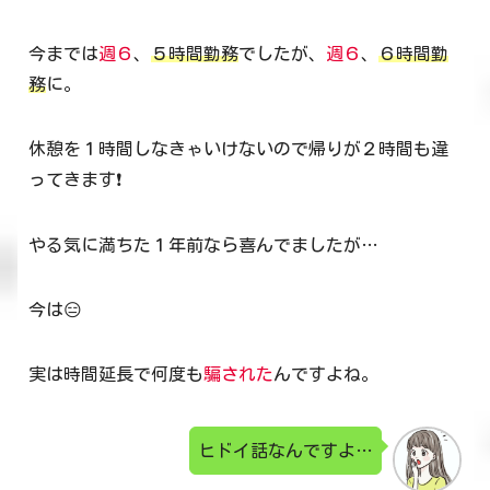
今までは
週６
、
５時間勤務
でしたが、
週６
、
６時間勤
務
に。
休憩を１時間しなきゃいけないので帰りが２時間も違
ってきます❗
やる気に満ちた１年前なら喜んでましたが…
今は😑
実は時間延長で何度も
騙された
んですよね。
ヒドイ話なんですよ…