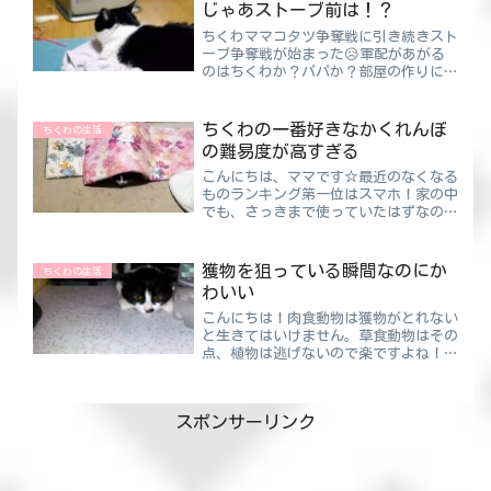
ろに回しても…...
じゃあストーブ前は！？
ちくわママコタツ争奪戦に引き続きスト
ーブ争奪戦が始まった😥軍配があがる
のはちくわか？パパか？部屋の作りによ
っては、冷える力が強すぎてなかなか暖
まらない場合があります。我が家はまさ
にそんな作りなんですよね。エアコンだ
ちくわの一番好きなかくれんぼ
ちくわの生活
けでは力不足で、設定温度を...
の難易度が高すぎる
こんにちは、ママです☆最近のなくなる
ものランキング第一位はスマホ！家の中
でも、さっきまで使っていたはずなのに
見当たらない・・・外にいても、さっき
まで使ってカバンに入れたはずなのにな
い・・・こんなことがありすぎて困りま
獲物を狙っている瞬間なのにか
ちくわの生活
す😥ちくわママパパがいた...
わいい
こんにちは！肉食動物は獲物がとれない
と生きてはいけません。草食動物はその
点、植物は逃げないので楽ですよね！た
だ、気を付けないと肉食動物に襲われて
しまいます😲肉食動物は草食動物がそ
の植物を食べにくることがわかっている
スポンサーリンク
からです。うーん、自然はう...