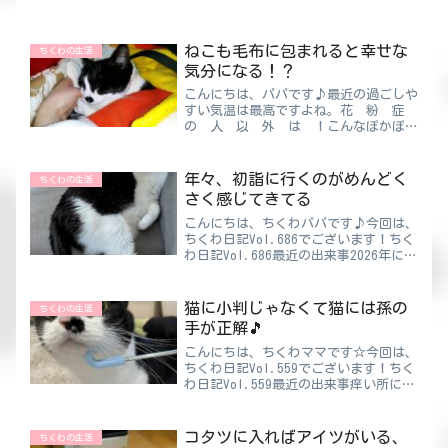
ねこも毛布に包まれると幸せな
ちくわの生活
気分になる！？
こんにちは、パパです♪最近の過ごしや
すい気温は最高ですよね。花 粉 症
の 人 以 外 は ！こんなぽかぽか
陽気、パパのような重度の花粉症の人に
は地獄のような陽気ですよ😨GWを明け
た辺りから楽になるのでそれまでは我
年々、初詣に行くのがめんどく
ちくわの生活
慢！！！ちくわパパ早く治療...
さく感じてきてる
こんにちは、ちくわパパです♪今回は、
ちくわ日記Vol.686でございます！ちく
わ日記Vol.686最近の出来事2026年にな
りましたね。そして毎年恒例の初詣に行
ってきました🚙💨10～20代の頃と違っ
てもうおみくじはやりませんし、夜中の
猫に小判じゃなくて猫には孫の
ちくわの生活
うちか...
手が正解🎵
こんにちは、ちくわママです☆今回は、
ちくわ日記Vol.559でございます！ちく
わ日記Vol.559最近の出来事痒い所に手
が届かないほどイライラする事はありま
せんよね😣運転中に急に足の裏👣が痒
くなったり背中が猛烈に痒いのに手を後
コタツに入ればアイツがいる、
ちくわの生活