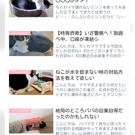
〇〇〇がダメ！
ちくわママ慣れないミシンを使ってみま
した😲うまくできたとは思うけ
ど・・・久しぶりのミシンだけど「いい
やつ買っているからたまには使わない
と！」って思い立ち何かないかなと探し
ていた今日この頃。ちくわの首輪を自作
【特殊詐欺】いざ警察へ！取調
ちくわの生活
してあげることに決定！！ちくわも
べ中、口座が凍結💦
女...
こんにちは、ちくわママです☆今回は、
ちくわ日記Vol.633でございます！ちく
わ日記Vol.633最近の出来事その日の仕
事は落ち着けなくてソワソワしてました
😅お金を騙しとられた“情な
さ”や“喪失感”A社から今後どんな連
ねこが水を飲まない時の対処方
ちくわの生活
絡が来るか分からない“...
法を教えて欲しい
こんにちは、ママです♪まだ６月だとい
うのに連日のこの暑さ、８月が恐ろしい
🌞すでに車外の暑さにカーエアコンが負
け始めているんですが・・・外で活動す
る時は、こまめな休憩と水分補給もしっ
かりしないといけませんよね。特にここ
結局のところパパの自業自得だ
ちくわの生活
数年は外でもマスクが当た...
ったのかもしれない
こんにちは、パパです！待ちに待ったイ
カが釣れる時期がやってきます♪休日の
朝３時くらいに出掛けるので、前日の仕