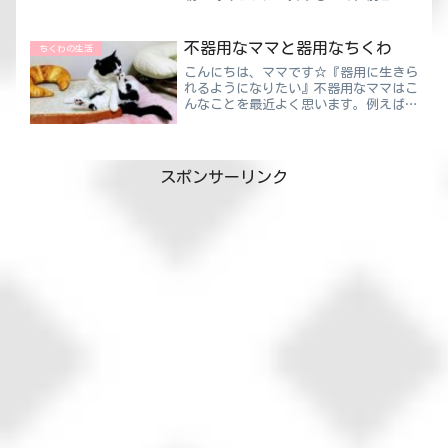
事は残業なしで終わらせて帰宅しご飯食
べてすぐに寝ます😴楽しみすぎますね
♪ちなみに、ねこにはイカは与えてはい
不器用なママと器用なちくわ
ちくわの生活
けません！ねこにとって人よ...
こんにちは、ママです☆『器用に生きら
れるようになりたい』不器用なママはこ
んなことを最近よく思います。例えば運
転中、話しかけられると運転に集中する
ことが出来なくなっちゃうんですよね
😥ちくわママどちらかというと男性の
方が不器用なことが多いらしい...
スポンサーリンク