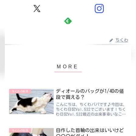
ちくわ
ディオールのバッグが1/40の値
ちくわの生活
段で買える？
こんにちは、ちくわパパです♪今回は、
ちくわ日記Vol.532でございます！ちく
わ日記Vol.532最近の出来事幸いなこと
にママはブランド物には興味を示しませ
ん。男にとってこれは嬉しいですよね！
もしかしたらパパの甲斐性がないだけか
自作した首輪の出来はいいけど
ちくわの生活
もしれません...