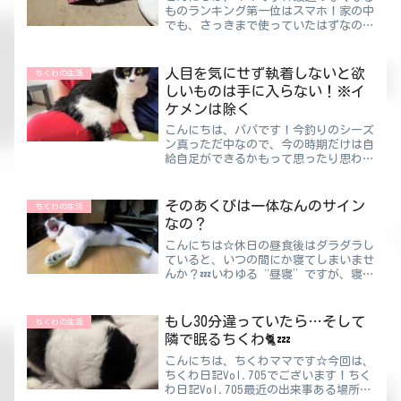
ものランキング第一位はスマホ！家の中
でも、さっきまで使っていたはずなのに
見当たらない・・・外にいても、さっき
まで使ってカバンに入れたはずなのにな
い・・・こんなことがありすぎて困りま
人目を気にせず執着しないと欲
ちくわの生活
す😥ちくわママパパがいた...
しいものは手に入らない！※イ
ケメンは除く
こんにちは、パパです！今釣りのシーズ
ン真っただ中なので、今の時期だけは自
給自足ができるかもって思ったり思わな
かったり。とはいえ、釣ろうとしてるの
も実際に釣れるのもイカだけなんですけ
どね・・・アジも釣っていた時期はある
そのあくびは一体なんのサイン
ちくわの生活
んですが、もうやめてしま...
なの？
こんにちは☆休日の昼食後はダラダラし
ていると、いつの間にか寝てしまいませ
んか？💤いわゆる“昼寝”ですが、寝す
ぎてしまうと・・・起きた後しばらくボ
ケっとして動けない気付いたら夕方で半
日潰れる夜寝られなくなるちくわママデ
もし30分違っていたら…そして
ちくわの生活
メリットばかり・・・気を...
隣で眠るちくわ🐈💤
こんにちは、ちくわママです☆今回は、
ちくわ日記Vol.705でございます！ちく
わ日記Vol.705最近の出来事ある場所で