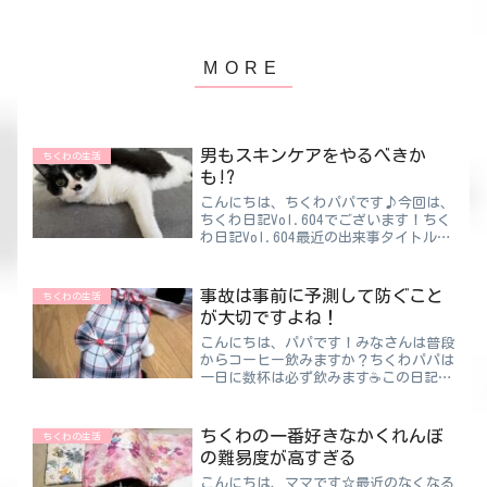
男もスキンケアをやるべきか
ちくわの生活
も!?
こんにちは、ちくわパパです♪今回は、
ちくわ日記Vol.604でございます！ちく
わ日記Vol.604最近の出来事タイトルに
もあるように、今日は『男のスキンケ
ア』についてです！「男と言えどもスキ
ンケアはした方がいい」そうメディアで
事故は事前に予測して防ぐこと
ちくわの生活
言われ始めて2...
が大切ですよね！
こんにちは、パパです！みなさんは普段
からコーヒー飲みますか？ちくわパパは
一日に数杯は必ず飲みます☕この日記を
書いている今も傍らに置いてあるんです
よ♪豆から挽く本格派、インスタントで
お手軽派とありますが、パパは断然お手
ちくわの一番好きなかくれんぼ
ちくわの生活
軽派です。豆から挽くと酸...
の難易度が高すぎる
こんにちは、ママです☆最近のなくなる