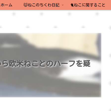
ホーム
😽ねこのちくわ日記
🐈ねこに関すること
から欧米ねことのハーフを疑