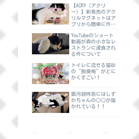
【ACRY（アクリ
ー）】新発売のアク
リルマグネットはア
プリから簡単に作れ
る
YouTubeのショート
動画が森の小さなレ
ストランに浸食され
る件について
トイレに流せる猫砂
の“脱臭梅”がとに
かくすごい！
銀河超特急にはしず
かちゃんの○○が描
かれている！！