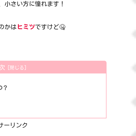
、小さい方に憧れます！
のかは
ヒミツ
ですけど🤐
次
の？
サーリンク